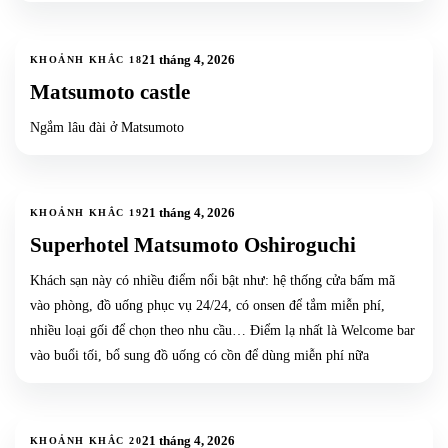
2
ảnh
21 tháng 4, 2026
KHOẢNH KHẮC
18
Matsumoto castle
Ngắm lâu đài ở Matsumoto
8
ảnh
+
5
21 tháng 4, 2026
KHOẢNH KHẮC
19
Superhotel Matsumoto Oshiroguchi
Khách sạn này có nhiều điểm nổi bật như: hệ thống cửa bấm mã
vào phòng, đồ uống phục vụ 24/24, có onsen để tắm miễn phí,
nhiều loại gối để chọn theo nhu cầu… Điểm lạ nhất là Welcome bar
vào buổi tối, bổ sung đồ uống có cồn để dùng miễn phí nữa
4
ảnh
+
1
21 tháng 4, 2026
KHOẢNH KHẮC
20