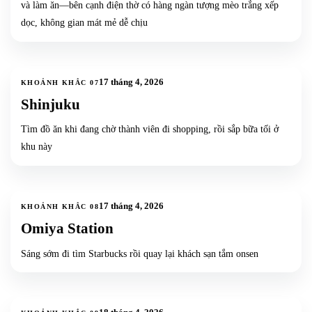
và làm ăn—bên cạnh điện thờ có hàng ngàn tượng mèo trắng xếp
dọc, không gian mát mẻ dễ chịu
5
ảnh
+
2
17 tháng 4, 2026
KHOẢNH KHẮC
07
Shinjuku
Tìm đồ ăn khi đang chờ thành viên đi shopping, rồi sắp bữa tối ở
khu này
5
ảnh
+
2
17 tháng 4, 2026
KHOẢNH KHẮC
08
Omiya Station
Sáng sớm đi tìm Starbucks rồi quay lại khách sạn tắm onsen
27
ảnh
+
24