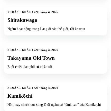
17
ảnh
+
14
20 tháng 4, 2026
KHOẢNH KHẮC
15
Shirakawago
Ngắm hoạt động trong Làng di sản thế giới, rồi ăn trưa
13
ảnh
+
10
20 tháng 4, 2026
KHOẢNH KHẮC
16
Takayama Old Town
Buổi chiều dạo phố cổ và ăn tối
5
ảnh
+
2
21 tháng 4, 2026
KHOẢNH KHẮC
17
Kamikōchi
Hôm nay check-out xong là đi ngắm sự “đỉnh cao” của Kamikochi