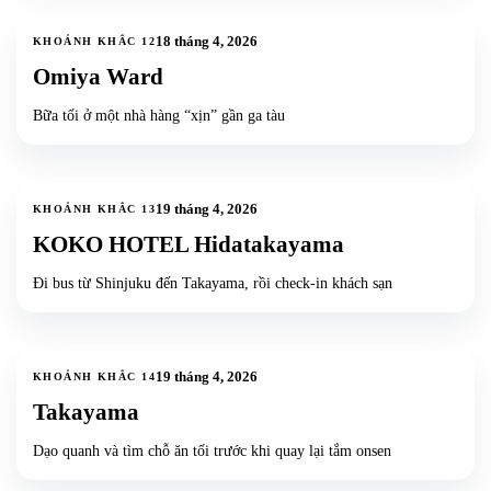
2
ảnh
18 tháng 4, 2026
KHOẢNH KHẮC
12
Omiya Ward
Bữa tối ở một nhà hàng “xịn” gần ga tàu
3
ảnh
19 tháng 4, 2026
KHOẢNH KHẮC
13
KOKO HOTEL Hidatakayama
Đi bus từ Shinjuku đến Takayama, rồi check-in khách sạn
10
ảnh
+
7
19 tháng 4, 2026
KHOẢNH KHẮC
14
Takayama
Dạo quanh và tìm chỗ ăn tối trước khi quay lại tắm onsen