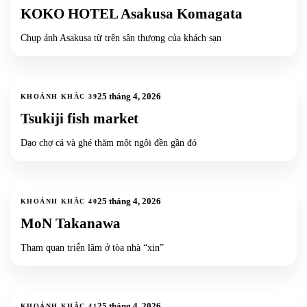
KOKO HOTEL Asakusa Komagata
Chụp ảnh Asakusa từ trên sân thượng của khách sạn
8
ảnh
+
5
25 tháng 4, 2026
KHOẢNH KHẮC
39
Tsukiji fish market
Dạo chợ cá và ghé thăm một ngôi đền gần đó
8
ảnh
+
5
25 tháng 4, 2026
KHOẢNH KHẮC
40
MoN Takanawa
Tham quan triển lãm ở tòa nhà “xịn”
3
ảnh
25 tháng 4, 2026
KHOẢNH KHẮC
41