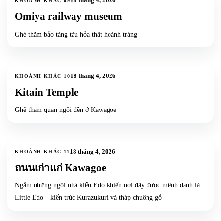
18 tháng 4, 2026
KHOẢNH KHẮC
09
Omiya railway museum
Ghé thăm bảo tàng tàu hỏa thật hoành tráng
15
ảnh
+
12
18 tháng 4, 2026
KHOẢNH KHẮC
10
Kitain Temple
Ghế tham quan ngôi đền ở Kawagoe
9
ảnh
+
6
18 tháng 4, 2026
KHOẢNH KHẮC
11
ถนนเก่าแก่ Kawagoe
Ngắm những ngôi nhà kiểu Edo khiến nơi đây được mệnh danh là
Little Edo—kiến trúc Kurazukuri và tháp chuông gỗ