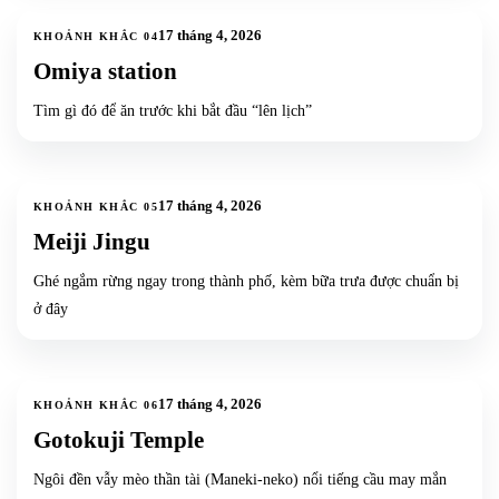
4
ảnh
+
1
17 tháng 4, 2026
KHOẢNH KHẮC
04
Omiya station
Tìm gì đó để ăn trước khi bắt đầu “lên lịch”
10
ảnh
+
7
17 tháng 4, 2026
KHOẢNH KHẮC
05
Meiji Jingu
Ghé ngắm rừng ngay trong thành phố, kèm bữa trưa được chuẩn bị
ở đây
12
ảnh
+
9
17 tháng 4, 2026
KHOẢNH KHẮC
06
Gotokuji Temple
Ngôi đền vẫy mèo thần tài (Maneki-neko) nổi tiếng cầu may mắn