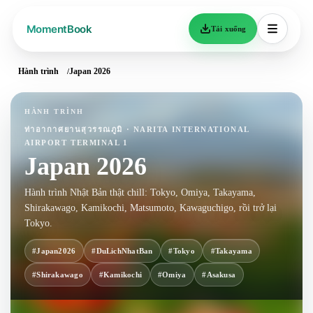
Tải xuống
Hành trình
Japan 2026
HÀNH TRÌNH
ท่าอากาศยานสุวรรณภูมิ · NARITA INTERNATIONAL
AIRPORT TERMINAL 1
Japan 2026
Hành trình Nhật Bản thật chill: Tokyo, Omiya, Takayama,
Shirakawago, Kamikochi, Matsumoto, Kawaguchigo, rồi trở lại
Tokyo.
#Japan2026
#DuLichNhatBan
#Tokyo
#Takayama
#Shirakawago
#Kamikochi
#Omiya
#Asakusa