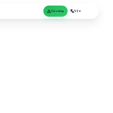
Tải xuống
VI