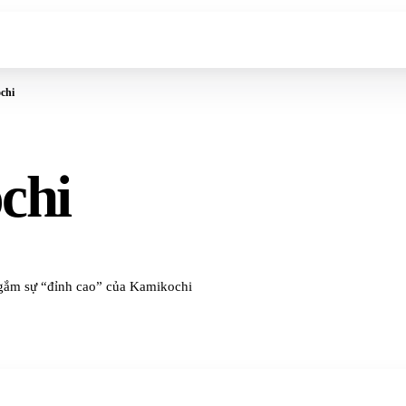
chi
chi
gắm sự “đỉnh cao” của Kamikochi