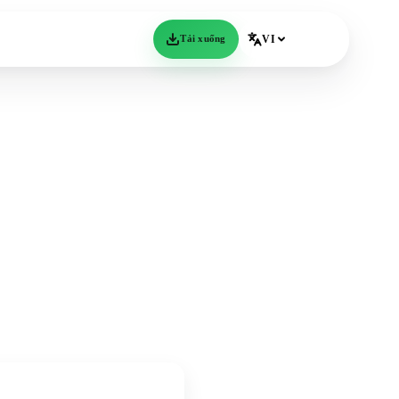
Tải xuống
VI