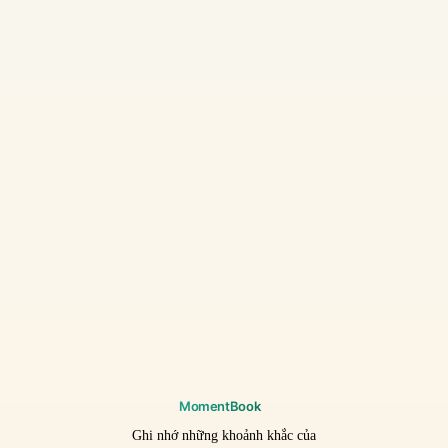
Ghi nhớ những khoảnh khắc của