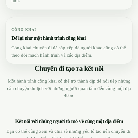
tĩnh.
CÔNG KHAI
Để lại như một hành trình công khai
Công khai chuyến đi đã sắp xếp để người khác cũng có thể
theo dõi mạch hành trình và các địa điểm.
Chuyến đi tạo ra kết nối
Một hành trình công khai có thể trở thành dịp để nối tiếp những
câu chuyện du lịch với những người quan tâm đến cùng một địa
điểm.
Kết nối với những người tò mò về cùng một địa điểm
Bạn có thể cùng xem và chia sẻ những yếu tố tạo nên chuyến đi,