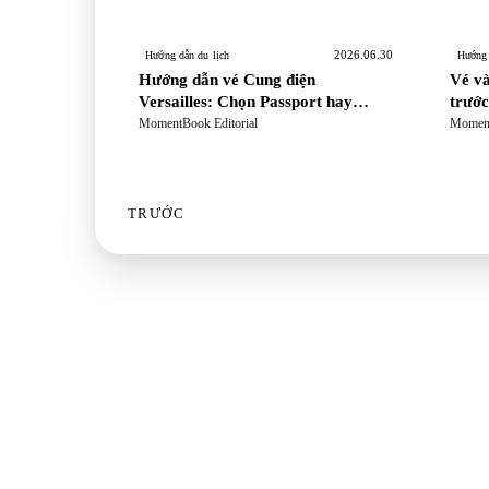
2026.06.30
Hướng dẫn du lịch
Hướng 
Hướng dẫn vé Cung điện
Vé và
Versailles: Chọn Passport hay
trước
Trianon, đặt giờ vào cửa, lịch vườn
tránh
MomentBook Editorial
Moment
nhạc nước và di chuyển từ Paris
TRƯỚC