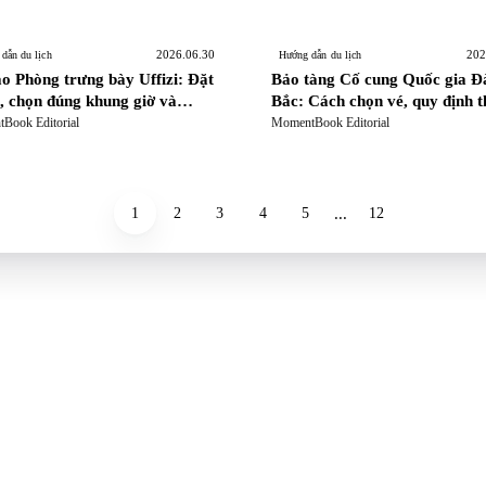
2026.06.30
202
dẫn du lịch
Hướng dẫn du lịch
o Phòng trưng bày Uffizi: Đặt
Bảo tàng Cố cung Quốc gia Đ
, chọn đúng khung giờ và
Bắc: Cách chọn vé, quy định 
 sai lầm ngày thứ Hai
Hai và những điều cần biết tr
Book Editorial
MomentBook Editorial
khi đến
...
1
2
3
4
5
12