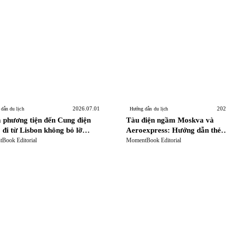
Cách Lên kế hoạch Tham qua
2026.07.01
202
dẫn du lịch
Hướng dẫn du lịch
 phương tiện đến Cung điện
Tàu điện ngầm Moskva và
 đi từ Lisbon không bỏ lỡ
Aeroexpress: Hướng dẫn thẻ
 giờ đã đặt
Troika, lựa chọn vé và di chu
Book Editorial
MomentBook Editorial
sân bay