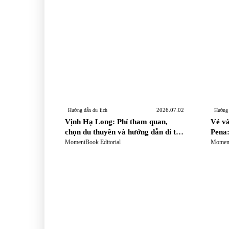
2026.07.02
Hướng dẫn du lịch
Hướng 
Vịnh Hạ Long: Phí tham quan,
Vé và
chọn du thuyền và hướng dẫn đi từ
Pena:
Hà Nội
khung
MomentBook Editorial
Moment