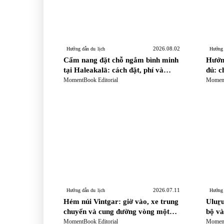
2026.08.02
Hướng dẫn du lịch
Hướng 
Cẩm nang đặt chỗ ngắm bình minh
Hướng
tại Haleakalā: cách đặt, phí và
đủ: c
những điều cần biết
trang
MomentBook Editorial
Moment
2026.07.11
Hướng dẫn du lịch
Hướng 
Hẻm núi Vintgar: giờ vào, xe trung
Uluṟu
chuyển và cung đường vòng một
bộ và
chiều
MomentBook Editorial
Moment