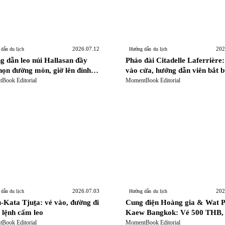
2026.07.12
202
dẫn du lịch
Hướng dẫn du lịch
 dẫn leo núi Hallasan đầy
Pháo đài Citadelle Laferrière:
họn đường mòn, giờ lên đỉnh,
vào cửa, hướng dẫn viên bắt 
 bị theo mùa
và cách tham quan pháo đài t
Book Editorial
MomentBook Editorial
núi ở Haiti
2026.07.03
202
dẫn du lịch
Hướng dẫn du lịch
-Kata Tjuṯa: vé vào, đường đi
Cung điện Hoàng gia & Wat 
 lệnh cấm leo
Kaew Bangkok: Vé 500 THB,
định Trang phục Nghiêm ngặt
Book Editorial
MomentBook Editorial