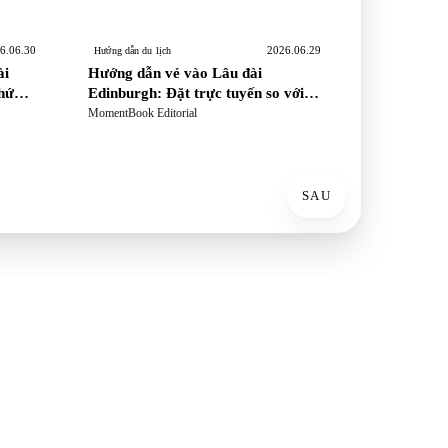
6.06.30
2026.06.29
Hướng dẫn du lịch
ài
Hướng dẫn vé vào Lâu đài
thứ
Edinburgh: Đặt trực tuyến so với
ước
mua tại chỗ, vào cửa theo khung
MomentBook Editorial
giờ và quy định tham quan
SAU