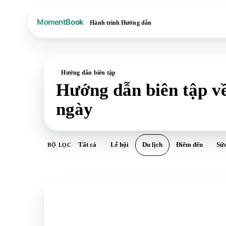
Hành trình
Hướng dẫn
Hướng dẫn biên tập
Hướng dẫn biên tập về
ngày
Tất cả
Lễ hội
Du lịch
Điểm đến
Sức
BỘ LỌC