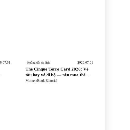
n
6.07.01
2026.07.01
Hướng dẫn du lịch
Thẻ Cinque Terre Card 2026: Vé
tàu hay vé đi bộ — nên mua thẻ
yển từ
nào, đường mòn nào đang mở
MomentBook Editorial