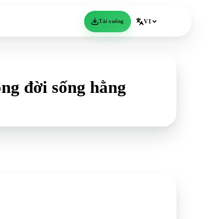
Tải xuống
VI
ong đời sống hằng