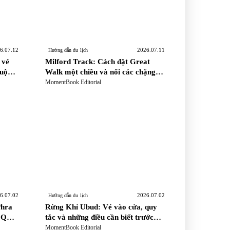
6.07.12
2026.07.11
Hướng dẫn du lịch
 vé
Milford Track: Cách đặt Great
buộc
Walk một chiều và nối các chặng
rên
thuyền
MomentBook Editorial
6.07.02
2026.07.02
Hướng dẫn du lịch
Phra
Rừng Khỉ Ubud: Vé vào cửa, quy
 Quy
tắc và những điều cần biết trước
 và
khi bước vào
MomentBook Editorial