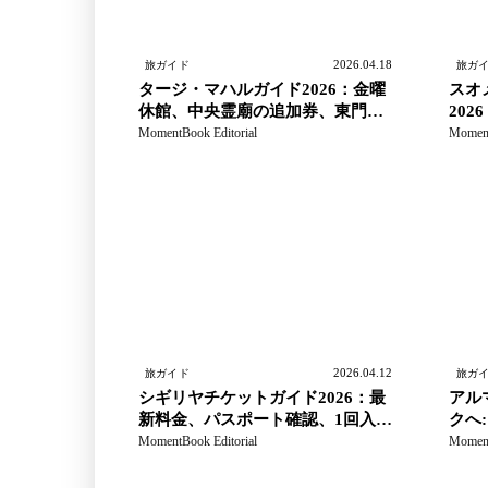
2026.04.18
旅ガイド
旅ガ
タージ・マハルガイド2026：金曜
スオ
休館、中央霊廟の追加券、東門と
20
西門の入場
ルー
MomentBook Editorial
Moment
2026.04.12
旅ガイド
旅ガ
シギリヤチケットガイド2026：最
アル
新料金、パスポート確認、1回入
クへ
場、ドローン規則
ガイ
MomentBook Editorial
Moment