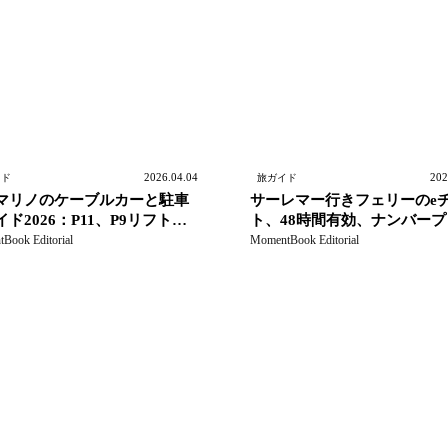
2026.04.04
202
イド
旅ガイド
マリノのケーブルカーと駐車
サーレマー行きフェリーのe
ド2026：P11、P9リフト、
ト、48時間有効、ナンバープ
ニバス、国立博物館パス
ト案内
Book Editorial
MomentBook Editorial