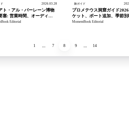
2026.03.28
202
イド
旅ガイド
アト・アル・バーレーン博物
プロメテウス洞窟ガイド202
要塞: 営業時間、オーディオ
ケット、ボート追加、季節別
ド、確実に計画するための考
間、安全確認
Book Editorial
MomentBook Editorial
...
...
1
7
8
9
14