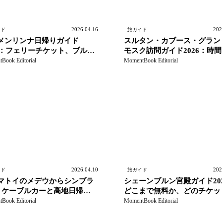
2026.04.16
202
イド
旅ガイド
メンリンナ日帰りガイド
スルタン・カブース・グラン
26：フェリーチケット、ブルー
モスク訪問ガイド2026：時
ト、帰路の時間配分
装規定、公式情報の確認
Book Editorial
MomentBook Editorial
2026.04.10
202
イド
旅ガイド
マトイのメデウからシンブラ
シェーンブルン宮殿ガイド20
: ケーブルカーと高地日帰り
どこまで無料か、どのチケッ
ド
買うべきか、Classic パスが
Book Editorial
MomentBook Editorial
向くケース