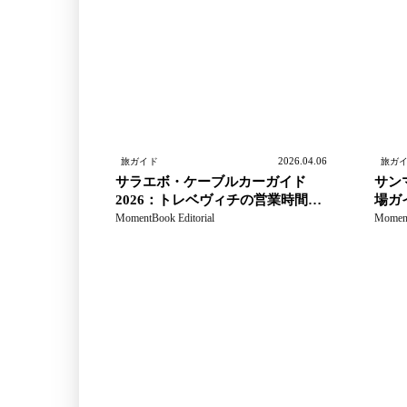
2026.04.06
旅ガイド
旅ガ
サラエボ・ケーブルカーガイド
サン
2026：トレベヴィチの営業時間、
場ガイ
点検確認、帰路計画
リミ
MomentBook Editorial
Moment