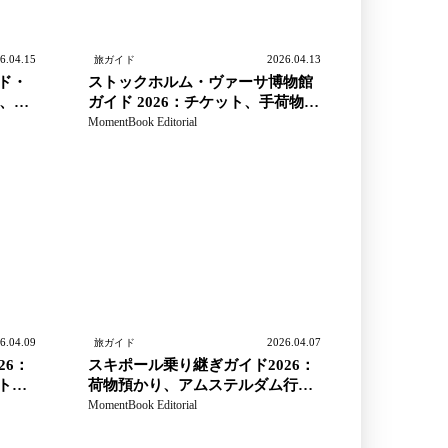
6.04.15
2026.04.13
旅ガイド
ド・
ストックホルム・ヴァーサ博物館
間、服
ガイド 2026：チケット、手荷物、
行列、Vrak コンボ
MomentBook Editorial
6.04.09
2026.04.07
旅ガイド
26：
スキポール乗り継ぎガイド2026：
トを
荷物預かり、アムステルダム行き
本当に
列車、そして一番時間を失う保安
MomentBook Editorial
動線のミス