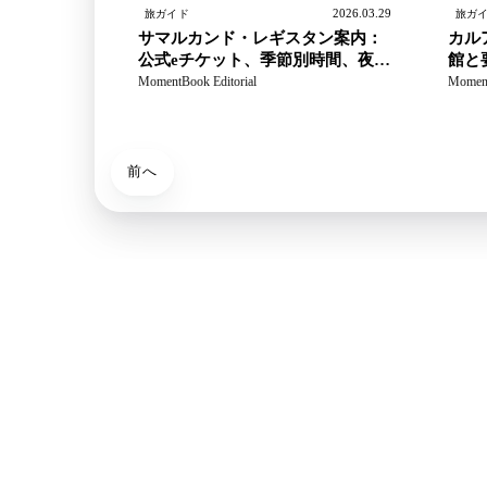
2026.03.29
旅ガイド
旅ガ
サマルカンド・レギスタン案内：
カル
公式eチケット、季節別時間、夜訪
館と
問の確認点
ガイ
MomentBook Editorial
Moment
え方
前へ