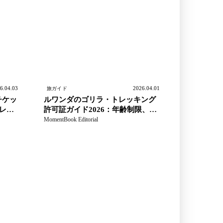
6.04.03
2026.04.01
旅ガイド
チケッ
ルワンダのゴリラ・トレッキング
レー
許可証ガイド2026：年齢制限、キ
ニギ集合、持ち物
MomentBook Editorial