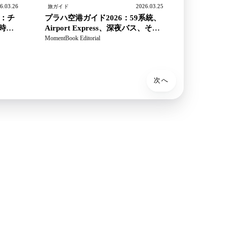
6.03.26
2026.03.25
旅ガイド
6：チ
プラハ空港ガイド2026：59系統、
時
Airport Express、深夜バス、そし
て市内へ向かう正しいチケット
MomentBook Editorial
次へ