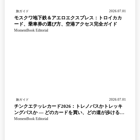
2026.07.01
旅ガイド
モスクワ地下鉄＆アエロエクスプレス：トロイカカ
ード、乗車券の選び方、空港アクセス完全ガイド
MomentBook Editorial
2026.07.01
旅ガイド
チンクエテッレカード2026：トレノパスかトレッキ
ングパスか — どのカードを買い、どの道が歩けるの
か
MomentBook Editorial