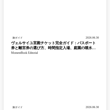
2026.06.30
旅ガイド
ヴェルサイユ宮殿チケット完全ガイド：パスポート
券と離宮券の選び方、時間指定入場、庭園の噴水シ
ョー日程まとめ
MomentBook Editorial
2026.06.30
旅ガイド