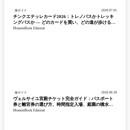
2026.07.01
旅ガイド
チンクエテッレカード2026：トレノパスかトレッキ
ングパスか — どのカードを買い、どの道が歩けるの
か
MomentBook Editorial
2026.06.30
旅ガイド
ヴェルサイユ宮殿チケット完全ガイド：パスポート
券と離宮券の選び方、時間指定入場、庭園の噴水シ
ョー日程まとめ
MomentBook Editorial