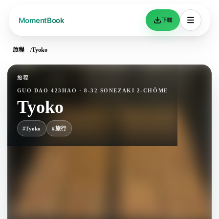
下载
旅程
Tyoko
旅程
GUO DAO 423HAO · 8-32 SONEZAKI 2-CHŌME
Tyoko
#Tyoko
#旅行