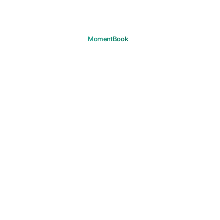
记住你的每个瞬间。
下载
产品
旅程
常见问题
支持
支持
邮箱
法律
隐私政策
服务条款
Cookie
版权
社区准则
营销同意
© 2026 MomentBook. 保留所有权利。