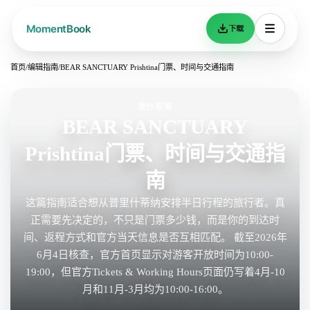
下载
首页
/
编辑指南
/
BEAR SANCTUARY Prishtina门票、时间与交通指南
旅行指南
BEAR SANCTUARY
Prishtina门票、时间与交通指
南
这篇指南适合想从普里什蒂纳安排半日行程的旅行者。真
正需要先决定的，不只是门票多少钱，而是你的到达时
间、返程方式和官方当天信息是否互相匹配。 截至2026年
6月4日核查，官方首页显示对游客开放时间为10:00-
19:00，但官方Tickets & Working Hours页面仍写着4月-10
月和11月-3月均为10:00-16:00。