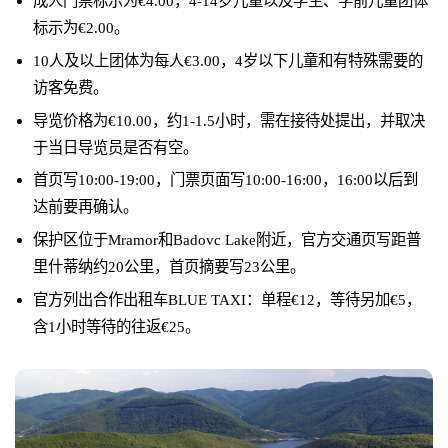
成人门票标示为€4.00，4-14岁儿童以及学生、学前儿童团体
标示为€2.00。
10人及以上团体为每人€3.00，4岁以下儿童和有特殊需要的
访客免费。
导览价格为€10.00，约1-1.5小时，需在接待处提出，并取决
于当日导览员是否有空。
首页写10:00-19:00，门票页面写10:00-16:00，16:00以后到
达前要再确认。
保护区位于Mramor和Badovc Lake附近，官方交通页写距普
里什蒂纳约20公里，首页摘要写23公里。
官方列出合作出租车BLUE TAXI：单程€12，等待另加€5，
含1小时等待的往返€25。