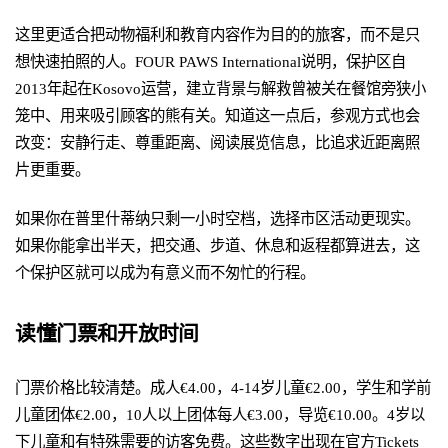
这里更适合把动物福利和教育内容作为目的的旅客，而不是只
想快速拍照的人。FOUR PAWS International说明，保护区自
2013年起在Kosovo运营，建立背景与解救曾被关在餐馆旁狭小
笼中、用来吸引顾客的熊有关。知道这一点后，参观方式也会
改变：安静行走、尊重距离、阅读展览信息，比追求近距离照
片更重要。
如果你在普里什蒂纳只剩一小时空档，选择市区活动更现实。
如果你能拿出半天，把交通、步道、休息和返程都算进去，这
个保护区就可以成为有意义而不匆忙的行程。
读懂门票和开放时间
门票价格比较清楚。成人€4.00，4-14岁儿童€2.00，学生和学前
儿童团体€2.00，10人以上团体每人€3.00，导览€10.00。4岁以
下儿童和有特殊需要的访客免费。这些数字出现在官方Tickets