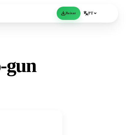
Baixar
PT
o-gun