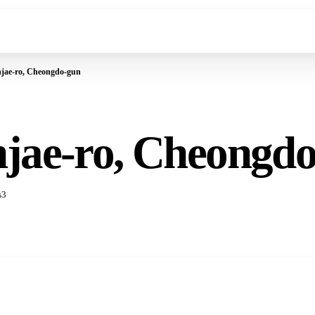
jae-ro, Cheongdo-gun
jae-ro, Cheongd
s
3