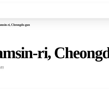
amsin-ri, Cheongdo-gun
amsin-ri, Cheong
s
11