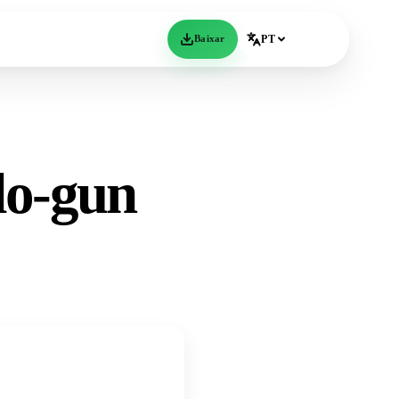
Baixar
PT
do-gun