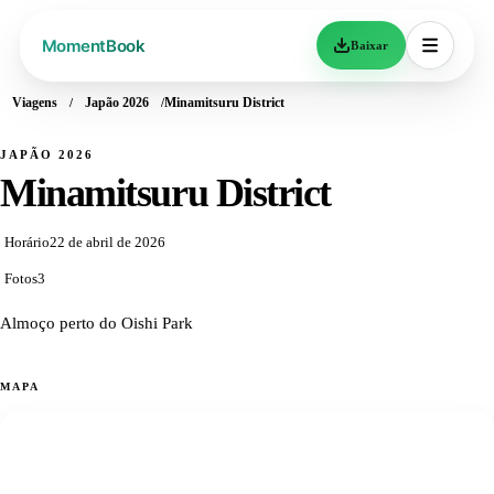
Baixar
Viagens
Japão 2026
Minamitsuru District
JAPÃO 2026
Minamitsuru District
Horário
22 de abril de 2026
Fotos
3
Almoço perto do Oishi Park
MAPA