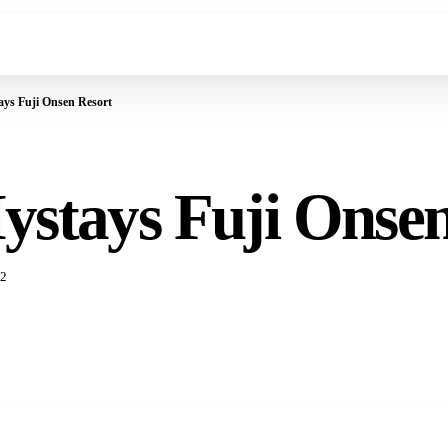
ays Fuji Onsen Resort
ystays Fuji Onse
2