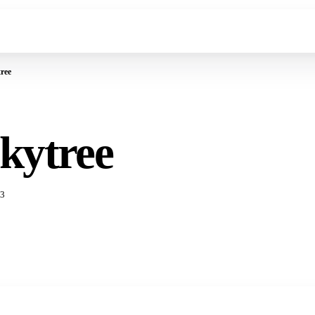
ree
kytree
3