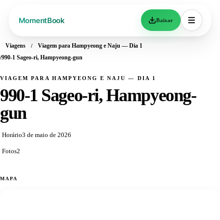
Baixar
Viagens
Viagem para Hampyeong e Naju — Dia 1
990-1 Sageo-ri, Hampyeong-gun
VIAGEM PARA HAMPYEONG E NAJU — DIA 1
990-1 Sageo-ri, Hampyeong-
gun
Horário
3 de maio de 2026
Fotos
2
MAPA