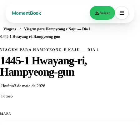
Baixar
Viagens
Viagem para Hampyeong e Naju — Dia 1
1445-1 Hwayang-ri, Hampyeong-gun
VIAGEM PARA HAMPYEONG E NAJU — DIA 1
1445-1 Hwayang-ri,
Hampyeong-gun
Horário
3 de maio de 2026
Fotos
6
MAPA