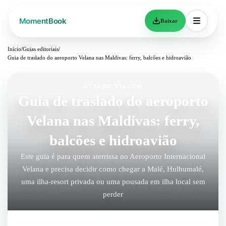
Baixar
Início
/
Guias editoriais
/
Guia de traslado do aeroporto Velana nas Maldivas: ferry, balcões e hidroavião
GUIA DE VIAGEM
Guia de traslado do aeroporto
Velana nas Maldivas: ferry,
balcões e hidroavião
Este guia é para quem aterrissa no Aeroporto Internacional
Velana e precisa decidir como chegar a Malé, Hulhumalé,
uma ilha-resort privada ou uma pousada em ilha local sem
perder