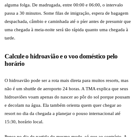
alguma folga. De madrugada, entre 00:00 e 06:00, o intervalo
passa a 30 minutos. Some filas de imigração, espera de bagagem
despachada, câmbio e caminhada até o píer antes de presumir que
uma chegada à meia-noite será tão rápida quanto uma chegada à
tarde.
Calcule o hidroavião e o voo doméstico pelo
horário
O hidroavião pode ser a rota mais direta para muitos resorts, mas
não é um shuttle de aeroporto 24 horas. A TMA explica que seus
hidroaviões voam apenas do nascer ao pôr do sol porque pousam
e decolam na água. Ela também orienta quem quer chegar ao
resort no dia da chegada a planejar o pouso internacional até
15:30, horário local.
Pense no dia de partida do mesmo modo, só que ao contrário. A