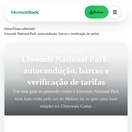
Baixar
Início
/
Guias editoriais
/
Liwonde National Park: autocondução, barcos e verificação de tarifas
GUIA DE VIAGEM
Liwonde National Park:
autocondução, barcos e
verificação de tarifas
Use este guia se pretende visitar o Liwonde National Park
num bate-volta pelo sul do Malawi ou se quer uma base
simples no Chimwala Camp.