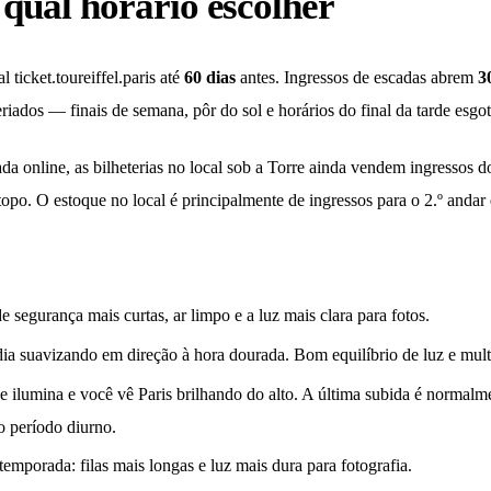
qual horário escolher
l ticket.toureiffel.paris até
60 dias
antes. Ingressos de escadas abrem
3
eriados — finais de semana, pôr do sol e horários do final da tarde esg
da online, as bilheterias no local sob a Torre ainda vendem ingressos do
topo. O estoque no local é principalmente de ingressos para o 2.º andar 
 de segurança mais curtas, ar limpo e a luz mais clara para fotos.
dia suavizando em direção à hora dourada. Bom equilíbrio de luz e mult
se ilumina e você vê Paris brilhando do alto. A última subida é normalm
o período diurno.
temporada: filas mais longas e luz mais dura para fotografia.