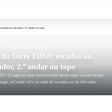
: escadas ou elevador, 2.º andar ou topo
GUIA DE VIAGEM
 da Torre Eiffel: escadas ou
ador, 2.º andar ou topo
iffel? O ingresso que você escolhe muda tudo: quanto tempo
paga, até onde vai e se sobe de escadas ou de elevador.