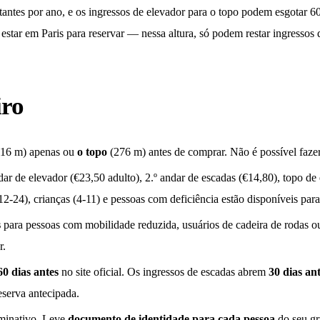
tantes por ano, e os ingressos de elevador para o topo podem esgotar 60 
 estar em Paris para reservar — nessa altura, só podem restar ingressos d
iro
16 m) apenas ou
o topo
(276 m) antes de comprar. Não é possível fazer
ndar de elevador (€23,50 adulto), 2.º andar de escadas (€14,80), topo de
12-24), crianças (4-11) e pessoas com deficiência estão disponíveis para
s
para pessoas com mobilidade reduzida, usuários de cadeira de rodas o
r.
60 dias antes
no site oficial. Os ingressos de escadas abrem
30 dias an
eserva antecipada.
ominativo. Leve
documento de identidade para cada pessoa
do seu gr