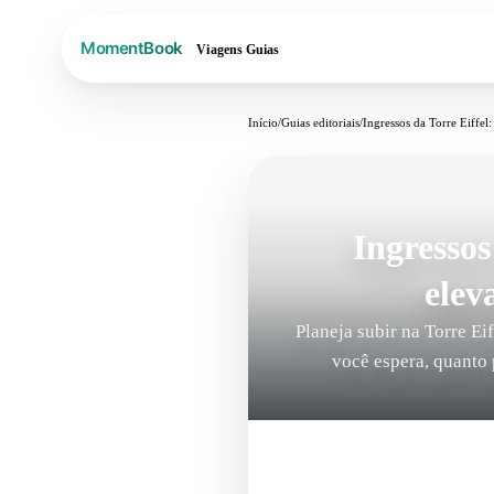
Viagens
Guias
Início
/
Guias editoriais
/
Ingressos da Torre Eiffel
Ingressos
elev
Planeja subir na Torre E
você espera, quanto 