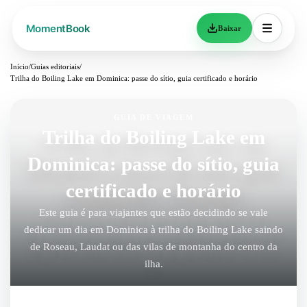
Baixar
Início
/
Guias editoriais
/
Trilha do Boiling Lake em Dominica: passe do sítio, guia certificado e horário
GUIA DE VIAGEM
Trilha do Boiling Lake em
Dominica: passe do sítio, guia
certificado e horário
Este guia é para viajantes que estão decidindo se vale
dedicar um dia em Dominica à trilha do Boiling Lake saindo
de Roseau, Laudat ou das vilas de montanha do centro da
ilha.