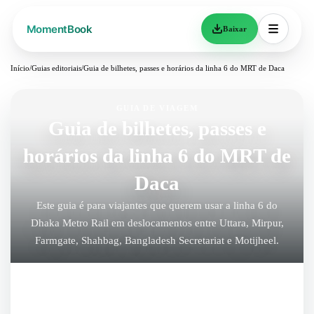
Baixar
Início
/
Guias editoriais
/
Guia de bilhetes, passes e horários da linha 6 do MRT de Daca
GUIA DE VIAGEM
Guia de bilhetes, passes e
horários da linha 6 do MRT de
Daca
Este guia é para viajantes que querem usar a linha 6 do
Dhaka Metro Rail em deslocamentos entre Uttara, Mirpur,
Farmgate, Shahbag, Bangladesh Secretariat e Motijheel.