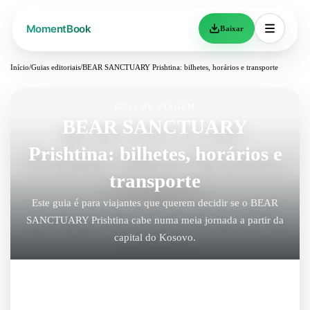
Baixar
Início
/
Guias editoriais
/
BEAR SANCTUARY Prishtina: bilhetes, horários e transporte
GUIA DE VIAGEM
BEAR SANCTUARY
Prishtina: bilhetes, horários e
transporte
Este guia é para viajantes que querem decidir se o BEAR
SANCTUARY Prishtina cabe numa meia jornada a partir da
capital do Kosovo.