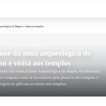
queológica de Bagan e visita aos templos
GUIA DE VIAGEM
sse da zona arqueológica de
n e visita aos templos
anejar sua visita à Zona Arqueológica de Bagan, em Mianmar.
se comprar, como se locomover pela planície dos templos e
regras se aplicam ao entrar nos templos.