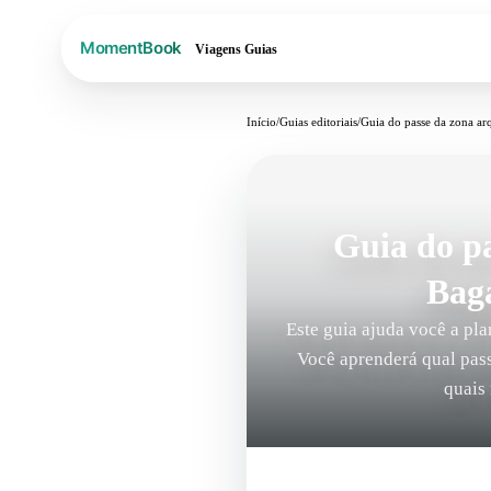
Viagens
Guias
Início
/
Guias editoriais
/
Guia do passe da zona ar
Guia do pa
Baga
Este guia ajuda você a pl
Você aprenderá qual pas
quais 