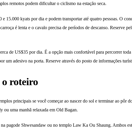
plos remotos podem dificultar o ciclismo na estação seca.
0 e 15.000 kyats por dia e podem transportar até quatro pessoas. O con
a carroça é lenta e o cavalo precisa de períodos de descanso. Reserve pe
cerca de US$35 por dia. É a opção mais confortável para percorrer tod
 por um adesivo na porta. Reserve através do posto de informações tur
 o roteiro
s templos principais se você começar ao nascer do sol e terminar ao pôr 
ddy ou uma manhã relaxada em Old Bagan.
ça na pagode Shwesandaw ou no templo Law Ka Ou Shaung. Ambos estão 