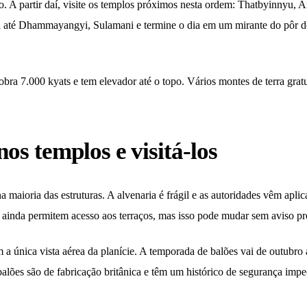
 A partir daí, visite os templos próximos nesta ordem: Thatbyinnyu,
l até Dhammayangyi, Sulamani e termine o dia em um mirante do pôr d
ra 7.000 kyats e tem elevador até o topo. Vários montes de terra gratu
os templos e visitá-los
a maioria das estruturas. A alvenaria é frágil e as autoridades vêm apli
ainda permitem acesso aos terraços, mas isso pode mudar sem aviso pr
 a única vista aérea da planície. A temporada de balões vai de outubro a
alões são de fabricação britânica e têm um histórico de segurança imp