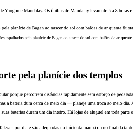
e Yangon e Mandalay. Os ônibus de Mandalay levam de 5 a 8 horas e c
es espalhados pela planície de Bagan ao nascer do sol com balões de ar quente
orte pela planície dos templos
popular porque percorrem distâncias rapidamente sem esforço de pedalad
mas a bateria dura cerca de meio dia — planeje uma troca ao meio-dia. A
 e suas baterias duram um dia inteiro. Há lojas de aluguel em toda pa
 kyats por dia e são adequadas no início da manhã ou no final da tarde