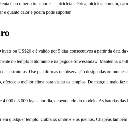
renta é escolher o transporte — bicicleta elétrica, bicicleta comum, ca
r e quanto calor e poeira pode suportar.
iro
kyats ou US$20 e é válido por 5 dias consecutivos a partir da data da
samente no templo Htilominlo e na pagode Shwesandaw. Mantenha o bilh
a das estruturas. Use plataformas de observação designadas ou montes de
, oferece o melhor clima para visitar os templos. De março a maio faz m
ntre 4.000 e 8.000 kyats por dia, dependendo do modelo. As baterias das 
trar em qualquer templo. Cubra os ombros e os joelhos. Chapéus também