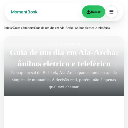
Baixar
Início
/
Guias editoriais
/
Guia de um dia em Ala-Archa: ônibus elétrico e teleférico
GUIA DE VIAGEM
Guia de um dia em Ala-Archa:
ônibus elétrico e teleférico
Para quem sai de Bishkek, Ala-Archa parece uma escapada
simples de montanha. A decisão real, porém, não é apenas
qual táxi chamar.