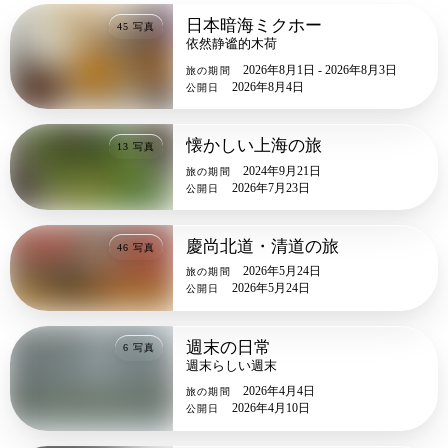
日本暗海ミクホー
45
写真
依然静谧的木荷
2026年8月1日 - 2026年8月3日
旅の期間
2026年8月4日
公開日
懐かしい上海の旅
13
写真
2024年9月21日
旅の期間
2026年7月23日
公開日
慶尚北道・清道の旅
46
写真
2026年5月24日
旅の期間
2026年5月24日
公開日
週末の日常
6
写真
週末らしい週末
2026年4月4日
旅の期間
2026年4月10日
公開日