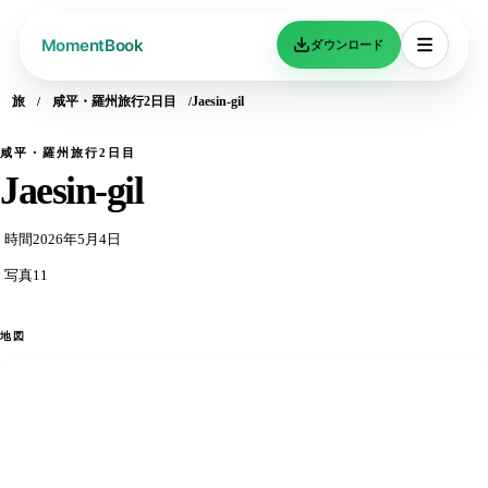
ダウンロード
旅
咸平・羅州旅行2日目
Jaesin-gil
咸平・羅州旅行2日目
Jaesin-gil
時間
2026年5月4日
写真
11
地図