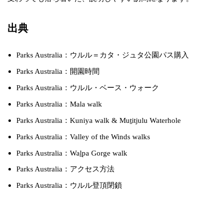
出典
Parks Australia：ウルル＝カタ・ジュタ公園パス購入
Parks Australia：開園時間
Parks Australia：ウルル・ベース・ウォーク
Parks Australia：Mala walk
Parks Australia：Kuniya walk & Muṯitjulu Waterhole
Parks Australia：Valley of the Winds walks
Parks Australia：Waḻpa Gorge walk
Parks Australia：アクセス方法
Parks Australia：ウルル登頂閉鎖