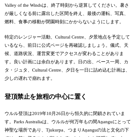
Valley of the Windsは、終了時刻から逆算してください。暑さ
が厳しくなる前に露出した区間を終え、最後の運転、写真、
燃料、食事の移動が閉園時刻にかからないようにします。
特定のレンジャー活動、Cultural Centre、夕景地点を予定して
いるなら、前日に公式ページを再確認しましょう。儀式、天
候、道路状況、運営変更でアクセスが変わることがありま
す。良い計画には余白があります。日の出、ベース一周、カ
タ・ジュタ、Cultural Centre、夕日を一日に詰め込む計画は、
少しの遅れで崩れます。
登頂禁止を旅程の中心に置く
ウルル登頂は2019年10月26日から恒久的に閉鎖されていま
す。Parks Australiaは、ウルルが何万年もの間Aṉanguにとって
神聖な場所であり、Tjukurpa、つまりAṉanguの法と文化の下