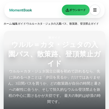
ダウンロード
ホーム
/
編集ガイド
/
ウルル＝カタ・ジュタの入園パス、散策路、登頂禁止ガイド
旅ガイド
ウルル＝カタ・ジュタの入
園パス、散策路、登頂禁止ガ
イド
ウルル＝カタ・ジュタ国立公園を初めて訪れるなら、先
に決めるべきことは「夕日を見るか」だけではありませ
ん。3日間パスを買うか、どの散策路が自分の時間と暑さ
への耐性に合うか、そして恒久的なウルル登頂禁止を旅
程の中心に置けるかが大切です。 最大の制約は砂漠の時
間です。