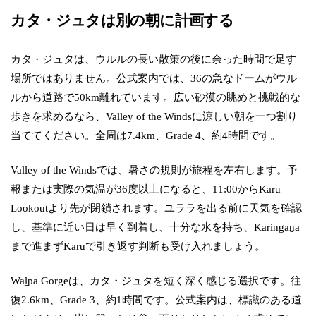
カタ・ジュタは別の朝に計画する
カタ・ジュタは、ウルルの長い散策の後に余った時間で足す
場所ではありません。公式案内では、36の急なドームがウル
ルから道路で50km離れています。広い砂漠の眺めと挑戦的な
歩きを求めるなら、Valley of the Windsに涼しい朝を一つ割り
当ててください。全周は7.4km、Grade 4、約4時間です。
Valley of the Windsでは、暑さの規則が旅程を左右します。予
報または実際の気温が36度以上になると、11:00からKaru
Lookoutより先が閉鎖されます。ユララを出る前に天気を確認
し、基準に近い日は早く到着し、十分な水を持ち、Karingaṉa
まで進まずKaruで引き返す判断も受け入れましょう。
Waḻpa Gorgeは、カタ・ジュタを短く深く感じる選択です。往
復2.6km、Grade 3、約1時間です。公式案内は、標識のある道