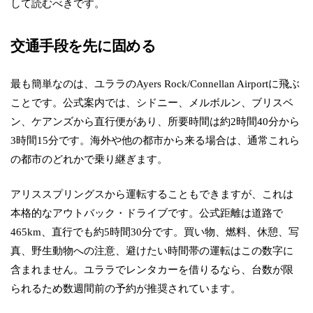
して読むべきです。
交通手段を先に固める
最も簡単なのは、ユララのAyers Rock/Connellan Airportに飛ぶ
ことです。公式案内では、シドニー、メルボルン、ブリスベ
ン、ケアンズから直行便があり、所要時間は約2時間40分から
3時間15分です。海外や他の都市から来る場合は、通常これら
の都市のどれかで乗り継ぎます。
アリススプリングスから運転することもできますが、これは
本格的なアウトバック・ドライブです。公式距離は道路で
465km、直行でも約5時間30分です。買い物、燃料、休憩、写
真、野生動物への注意、避けたい時間帯の運転はこの数字に
含まれません。ユララでレンタカーを借りるなら、台数が限
られるため数週間前の予約が推奨されています。