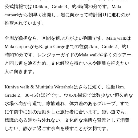
公式情報では10.6km、Grade 3、約3時間30分です。Mala
carparkから朝早く出発し、岩に向かって時計回りに進むのが
推奨されています。
全周が負担なら、区間を選ぶ方がよい判断です。Mala walkは
Mala carparkからKaṉtju Gorgeまでの往復2km、Grade 2、約1
時間30分です。レンジャーガイドのMala walkや多くのツアー
と同じ道を通るため、文化解説を得たい人や距離を抑えたい
人に向きます。
Kuniya walk & Muṯitjulu Waterholeはさらに短く、往復1km、
Grade 2、30-45分ほどです。ウルル周辺では数少ない恒久的な
水場へ向かう道で、家族連れ、体力差のあるグループ、すで
に午前中に別の活動をした旅行者に合います。短い道でも、
標識のある道から外れない、文化的な場所を背景として消費
しない、静かに過ごす余白を残すことが大切です。