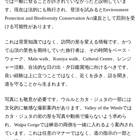
では一般に登ることが許されていなかったと説明していま
す。現在は法的にも執行され、登頂を試みるとEnvironment
Protection and Biodiversity Conservation Act違反として罰則を受
ける可能性があります。
これは背景知識ではなく、訪問の形を変える情報です。かつ
て山頂の景色を期待していた旅行者は、その時間をベース・
ウォーク、Mala walk、Kuniya walk、Cultural Centre、レンジ
ャー活動、合法的な日の出・夕日鑑賞地に向けるべきです。
良い経験は上に立つことではなく、近くを歩き、話を聞き、
道を守ることから生まれます。
写真にも敬意が必要です。ウルルとカタ・ジュタの一部には
文化的に敏感な撮影案内があります。Valley of the Windsでは
カタ・ジュタの岩の形を写真や動画で撮らないよう求めら
れ、Waḻpa Gorgeでは峡谷の両側を一緒に入れるよう案内され
ています。これは任意のマナーではなく、道の指示の一部と