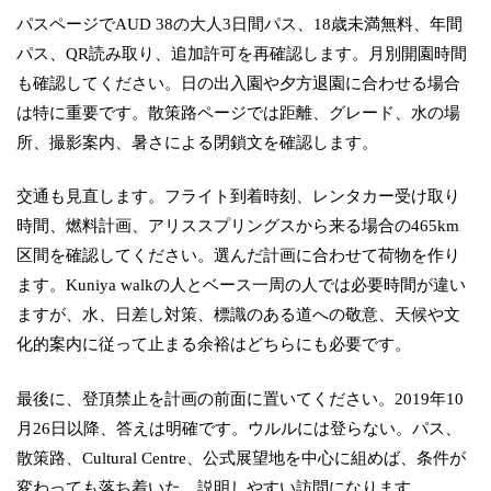
パスページでAUD 38の大人3日間パス、18歳未満無料、年間
パス、QR読み取り、追加許可を再確認します。月別開園時間
も確認してください。日の出入園や夕方退園に合わせる場合
は特に重要です。散策路ページでは距離、グレード、水の場
所、撮影案内、暑さによる閉鎖文を確認します。
交通も見直します。フライト到着時刻、レンタカー受け取り
時間、燃料計画、アリススプリングスから来る場合の465km
区間を確認してください。選んだ計画に合わせて荷物を作り
ます。Kuniya walkの人とベース一周の人では必要時間が違い
ますが、水、日差し対策、標識のある道への敬意、天候や文
化的案内に従って止まる余裕はどちらにも必要です。
最後に、登頂禁止を計画の前面に置いてください。2019年10
月26日以降、答えは明確です。ウルルには登らない。パス、
散策路、Cultural Centre、公式展望地を中心に組めば、条件が
変わっても落ち着いた、説明しやすい訪問になります。