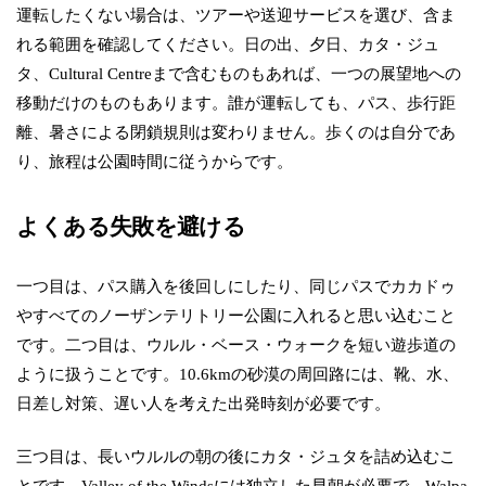
運転したくない場合は、ツアーや送迎サービスを選び、含ま
れる範囲を確認してください。日の出、夕日、カタ・ジュ
タ、Cultural Centreまで含むものもあれば、一つの展望地への
移動だけのものもあります。誰が運転しても、パス、歩行距
離、暑さによる閉鎖規則は変わりません。歩くのは自分であ
り、旅程は公園時間に従うからです。
よくある失敗を避ける
一つ目は、パス購入を後回しにしたり、同じパスでカカドゥ
やすべてのノーザンテリトリー公園に入れると思い込むこと
です。二つ目は、ウルル・ベース・ウォークを短い遊歩道の
ように扱うことです。10.6kmの砂漠の周回路には、靴、水、
日差し対策、遅い人を考えた出発時刻が必要です。
三つ目は、長いウルルの朝の後にカタ・ジュタを詰め込むこ
とです。Valley of the Windsには独立した早朝が必要で、Waḻpa