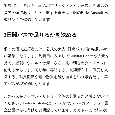
出典: Good Free Photosのパブリックドメイン画像。雰囲気の
参考画像であり、計画に関する事実は下記のParks Australia公
式リンクで確認しています。
3日間パスで足りるかを決める
多くの個人旅行者には、公式の大人3日間パスが最も扱いやす
い基準になります。到着日に入園してCultural Centreや夕景を
見て、翌朝にウルルの散策、さらに別の朝をカタ・ジュタに
使えるからです。同じ年に再訪する、長期滞在中に何度も入
園する、写真撮影や短い散策を繰り返すという場合だけ、年
間パスが現実的になります。
このパスをノーザンテリトリー全体の共通券だと考えないで
ください。Parks Australiaは、パスがウルル＝カタ・ジュタ国
立公園のみに有効だと明記しています。カカドゥには別のカ