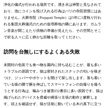
浄化の儀式が行われる場所です。湧き水は神聖と見なされて
おり、池にコインを投げ入れる行為はバリの寺院習慣にはあ
りません。火葬寺院（Prajapati Temple）は5年に1度執り行わ
れる集団火葬儀式のための仮埋葬地の隣にあります。ガムラ
ン音楽が聞こえたり供物の準備が見えたら、その空間とそこ
で祈る人々に広く静かな距離を取ってください。
訪問を台無しにするよくある失敗
未開封の包装でも食べ物を園内に持ち込むことが、最も多い
トラブルの原因です。猿は密封されたスナックの匂いを嗅ぎ
つけ、ジッパーやポケットを開けて探し出します。落ち着い
ている猿の隣で腕を伸ばしてスマートフォンの自撮りを撮ろ
うとする行為は、噛みつき被害の2番目に多い原因です。猿は
掲げられたデバイスを脅威や縄張り主張の動作と解釈しま
す。頭上を確認せず、猿が活発に動いている木の真下に立つ