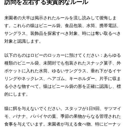
訪問を左右する実質的なルール
来園者の大半は掲示されたルールを流し読みして後悔しま
す。これらの猿はビニール袋、食品包装、水筒、携帯電話、
サングラス、装飾品を探索すべき対象、時には奪い取るべき
対象と認識します。
以下のものはロビーのロッカーに預けてください：あらゆる
種類のビニール袋、未開封でも包装されたスナック菓子、外
ポケットに入れた水筒、ゆるいサングラス、垂れ下がるイヤ
リングやネックレス、ヘアゴム、キーホルダー、片手に収ま
る小さな物すべて。猿はビニール袋の形を正確に認識し、標
的にします。
猿に餌を与えないでください。スタッフが1日9回、サツマイ
モ、バナナ、パパイヤの葉、季節の果物からなる管理された
食事を与えています。来園者が与える食べ物、特にピーナッ