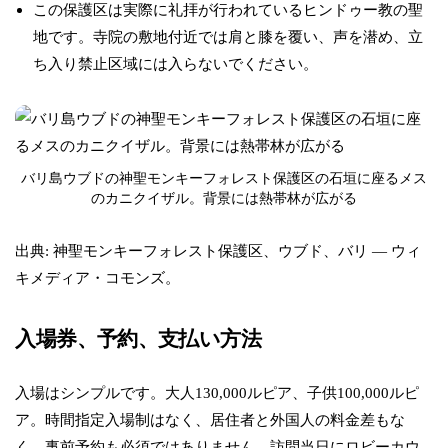
この保護区は実際に礼拝が行われているヒンドゥー教の聖
地です。寺院の敷地付近では肩と膝を覆い、声を潜め、立
ち入り禁止区域には入らないでください。
バリ島ウブドの神聖モンキーフォレスト保護区の石垣に座るメス
のカニクイザル。背景には熱帯林が広がる
出典: 神聖モンキーフォレスト保護区、ウブド、バリ — ウィ
キメディア・コモンズ。
入場券、予約、支払い方法
入場はシンプルです。大人130,000ルピア、子供100,000ルピ
ア。時間指定入場制はなく、居住者と外国人の料金差もな
く、事前予約も必須ではありません。訪問当日にロビーカウ