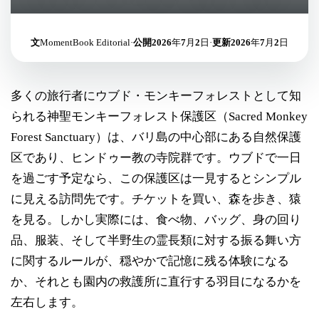
文
MomentBook Editorial
·
公開
2026年7月2日
·
更新
2026年7月2日
多くの旅行者にウブド・モンキーフォレストとして知
られる神聖モンキーフォレスト保護区（Sacred Monkey
Forest Sanctuary）は、バリ島の中心部にある自然保護
区であり、ヒンドゥー教の寺院群です。ウブドで一日
を過ごす予定なら、この保護区は一見するとシンプル
に見える訪問先です。チケットを買い、森を歩き、猿
を見る。しかし実際には、食べ物、バッグ、身の回り
品、服装、そして半野生の霊長類に対する振る舞い方
に関するルールが、穏やかで記憶に残る体験になる
か、それとも園内の救護所に直行する羽目になるかを
左右します。