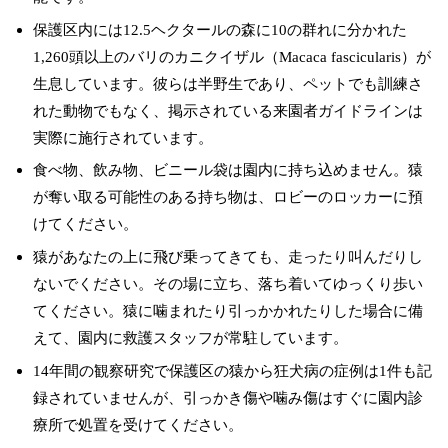
保護区内には12.5ヘクタールの森に10の群れに分かれた
1,260頭以上のバリのカニクイザル（Macaca fascicularis）が
生息しています。彼らは半野生であり、ペットでも訓練さ
れた動物でもなく、掲示されている来園者ガイドラインは
実際に施行されています。
食べ物、飲み物、ビニール袋は園内に持ち込めません。猿
が奪い取る可能性のある持ち物は、ロビーのロッカーに預
けてください。
猿があなたの上に飛び乗ってきても、走ったり叫んだりし
ないでください。その場に立ち、落ち着いてゆっくり歩い
てください。猿に噛まれたり引っかかれたりした場合に備
えて、園内に救護スタッフが常駐しています。
14年間の観察研究で保護区の猿から狂犬病の症例は1件も記
録されていませんが、引っかき傷や噛み傷はすぐに園内診
療所で処置を受けてください。