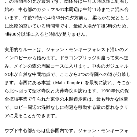
この時間帯の光が最適です。団体客は午前10時以降に到着し
始め、中心部のガジュマルの木周辺は午前11時までに混み合
います。午後3時から4時30分の夕方前も、柔らかな光ととも
に比較的空いている時間帯です。最終入場が午後5時のため、
4時30分以降に入ると時間が足りません。
実用的なルートは、ジャラン・モンキーフォレスト沿いのメ
インロビーから始めます。ドラゴンブリッジを渡って東へ進
み、メインの森の周回コースに入ります。中央のガジュマル
の木が自然な中間地点で、ここから3つの寺院への道が分岐し
ます。南西にある本堂（Main Temple）を最初に訪れ、そこか
ら北へ回って聖水寺院と火葬寺院を訪ねます。1990年代の保
全拡張事業で作られた東側の木製遊歩道は、最も静かな区間
で、ロビー周辺の混雑なしに樹冠を移動する猿の群れをクリ
アに見ることができます。
ウブド中心部からは徒歩圏内です。ジャラン・モンキーフォ