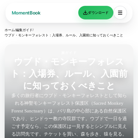
ダウンロード
ホーム
/
編集ガイド
/
ウブド・モンキーフォレスト：入場券、ルール、入園前に知っておくべきこと
旅ガイド
ウブド・モンキーフォレス
ト：入場券、ルール、入園前
に知っておくべきこと
多くの旅行者にウブド・モンキーフォレストとして知ら
れる神聖モンキーフォレスト保護区（Sacred Monkey
Forest Sanctuary）は、バリ島の中心部にある自然保護区
であり、ヒンドゥー教の寺院群です。ウブドで一日を過
ごす予定なら、この保護区は一見するとシンプルに見え
る訪問先です。チケットを買い、森を歩き、猿を見る。