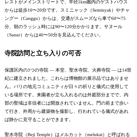
レストがメインストリートで、半径1km圏内のゲストハウス
からは徒歩10〜20分です。スミニャック（Seminyak）やチャ
ングー（Canggu）からは、交通がスムーズなら車で60〜75
分、朝のラッシュ時には90〜120分かかります。サヌール
（Sanur）からは40〜50分を見込んでください。
寺院訪問と立ち入りの可否
保護区内の3つの寺院 — 本堂、聖水寺院、火葬寺院 — は14世
紀に建立されました。これらは博物館の展示品ではありませ
ん。バリの地元コミュニティが日々の祈りと儀式に使用して
いる場所です。来園者が立ち入れるのは外庭部分までで、内
部の聖域は非信者には開放されていません。門の前まで歩い
て行き、外周から建築物を撮影し、行われている儀式があれ
ば静かに見守ることができます。
聖水寺院（Beji Temple）はメルカット（melukat）と呼ばれる