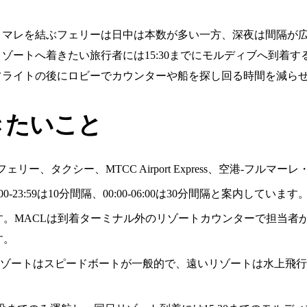
マレを結ぶフェリーは日中は本数が多い一方、深夜は間隔が広
ゾートへ着きたい旅行者には15:30までにモルディブへ到着
フライトの後にロビーでカウンターや船を探し回る時間を減ら
きたいこと
ー、タクシー、MTCC Airport Express、空港-フルマ
-23:59は10分間隔、00:00-06:00は30分間隔と案内しています
す。MACLは到着ターミナル外のリゾートカウンターで担当者
す。
際空港に近いリゾートはスピードボートが一般的で、遠いリゾートは水