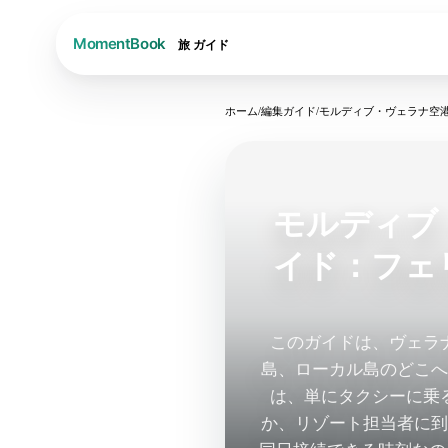
旅
ガイド
ホーム
/
編集ガイド
/
モルディブ・ヴェラナ空
モルディブ
イド：フェ
このガイドは、ヴェラ
島、ローカル島のどこ
は、単にタクシーに乗
か、リゾート担当者に