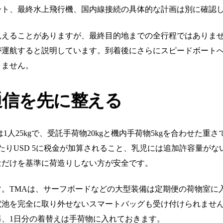
ート、最終水上飛行機、国内線接続の具体的な計画は別に確認
ことがありますが、最終目的地までの全行程ではありません。Vis
が運航すると説明しています。到着後にさらにスピードボート
りません。
通信を先に整える
人25kgで、受託手荷物20kgと機内手荷物5kgを合わせた重さで
あたりUSD 5に税金が加算されること、乳児には追加許容量が
量だけを基準に荷造りしない方が安全です。
。TMAは、サーフボードなどの大型装備は定期便の荷物室に
電池を完全に取り外せないスマートバッグも受け付けられませ
、1日分の着替えは手荷物に入れておきます。