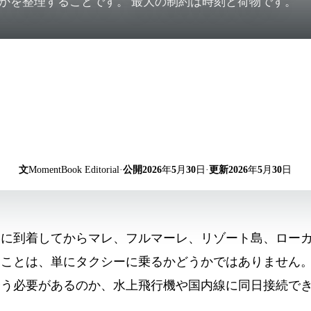
かを整理することです。 最大の制約は時刻と荷物です。
文
MomentBook Editorial
·
公開
2026年5月30日
·
更新
2026年5月30日
港に到着してからマレ、フルマーレ、リゾート島、ロー
きことは、単にタクシーに乗るかどうかではありません
会う必要があるのか、水上飛行機や国内線に同日接続で