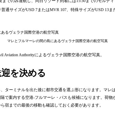
没までのみ運航し、同日リゾート到着には15:30までのモルデ
サイズがUSD 7またはMVR 107、特殊サイズがUSD 13ま
マレとフルマーレの間の島にあるヴェラナ国際空港の航空写真
ves Civil Aviation Authorityによるヴェラナ国際空港の航空写真。
送迎を決める
ら、ターミナルを出た後に都市交通を選ぶ形になります。マレ
分間隔で案内する空港-フルマーレ・バスも候補になります。荷
から宿までの最後の移動も確認しておく必要があります。