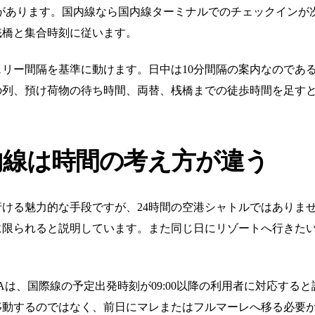
移動が続くことがあります。国内線なら国内線ターミナルでのチェック
桟橋と集合時刻に従います。
ー間隔を基準に動けます。日中は10分間隔の案内なのである程度余裕
の列、預け荷物の待ち時間、両替、桟橋までの徒歩時間を足す
内線は時間の考え方が違う
ける魅力的な手段ですが、24時間の空港シャトルではありませ
限られると説明しています。また同じ日にリゾートへ行きたい場
。
Aは、国際線の予定出発時刻が09:00以降の利用者に対応する
移動するのではなく、前日にマレまたはフルマーレへ移る必要