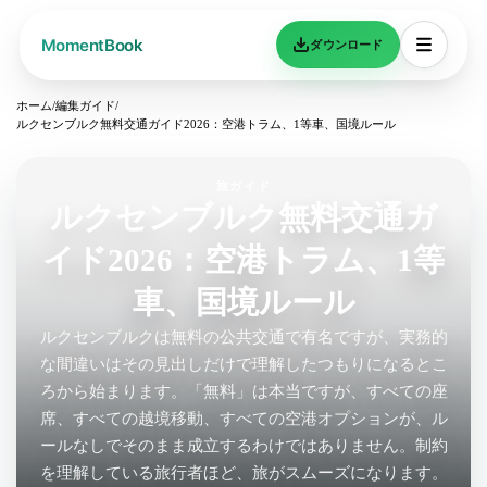
ダウンロード
ホーム
/
編集ガイド
/
ルクセンブルク無料交通ガイド2026：空港トラム、1等車、国境ルール
旅ガイド
ルクセンブルク無料交通ガ
イド2026：空港トラム、1等
車、国境ルール
ルクセンブルクは無料の公共交通で有名ですが、実務的
な間違いはその見出しだけで理解したつもりになるとこ
ろから始まります。「無料」は本当ですが、すべての座
席、すべての越境移動、すべての空港オプションが、ル
ールなしでそのまま成立するわけではありません。制約
を理解している旅行者ほど、旅がスムーズになります。