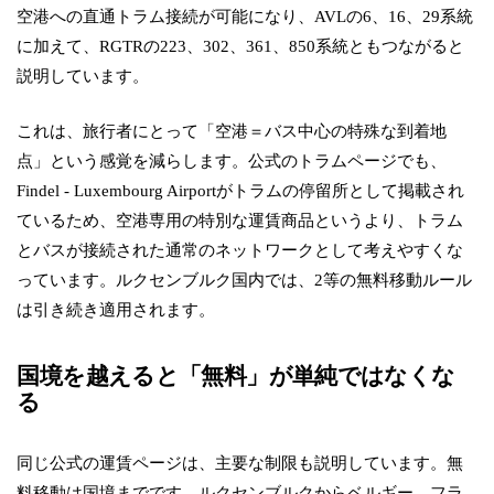
空港への直通トラム接続が可能になり、AVLの6、16、29系統
に加えて、RGTRの223、302、361、850系統ともつながると
説明しています。
これは、旅行者にとって「空港＝バス中心の特殊な到着地
点」という感覚を減らします。公式のトラムページでも、
Findel - Luxembourg Airportがトラムの停留所として掲載され
ているため、空港専用の特別な運賃商品というより、トラム
とバスが接続された通常のネットワークとして考えやすくな
っています。ルクセンブルク国内では、2等の無料移動ルール
は引き続き適用されます。
国境を越えると「無料」が単純ではなくな
る
同じ公式の運賃ページは、主要な制限も説明しています。無
料移動は国境までです。ルクセンブルクからベルギー、フラ