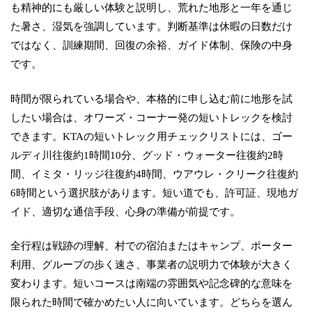
も精神的にも厳しい体験と説明し、荒れた地形と一年を通じ
た暑さ、湿気を強調しています。判断基準は休暇の日数だけ
ではなく、訓練期間、回復の余裕、ガイド体制、保険の中身
です。
時間が限られている場合や、本格的に申し込む前に地形を試
したい場合は、オワーズ・コーナー発の短いトレックを検討
できます。KTAの短いトレック用チェックリストには、ゴー
ルディ川往復約1時間10分、グッド・ウォーター往復約2時
間、イミタ・リッジ往復約4時間、ウアウレ・クリーク往復約
6時間という選択肢があります。短い道でも、許可証、現地ガ
イド、適切な通信手段、心身の準備が前提です。
全行程は戦跡の理解、村での宿泊またはキャンプ、ポーター
利用、グループの歩く速さ、事業者の説明力で体験が大きく
変わります。短いコースは南端の雰囲気や記念碑的な意味を
限られた時間で確かめたい人に向いています。どちらを選ん