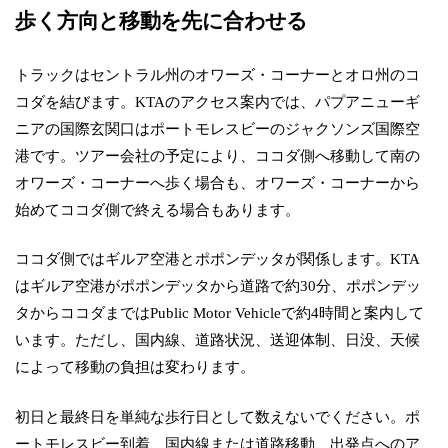
歩く方向と移動を先に合わせる
トラックはセントラル州のオワーズ・コーナーとオロ州のコ
コダを結びます。KTAのアクセス案内では、パプアニューギ
ニアの国際玄関口はポートモレスビーのジャクソンズ国際空
港です。ツアー会社の予定により、ココダ側へ移動して南の
オワーズ・コーナーへ歩く場合も、オワーズ・コーナーから
始めてココダ側で終える場合もあります。
ココダ側ではギルア空港とポポンデッタが関係します。KTA
はギルア空港がポポンデッタから道路で約30分、ポポンデッ
タからココダまではPublic Motor Vehicleで約4時間と案内して
います。ただし、国内線、道路状況、送迎体制、日没、天候
によって移動の負担は変わります。
初日と最終日を単純な歩行日として数えないでください。ポ
ートモレスビー到着、国内線または道路移動、出発点へのア