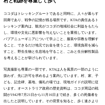
村と戦跡を尊重して歩く
ココダはトレッキングルートであると同時に、人々が暮らす
回廊であり、戦争の記憶が残る場所です。KTAの責任あるト
レッキング案内は、観光がココダの地域社会に利益をもたら
し、環境や文化に悪影響を与えないことを重視しています。
パプアニューギニアについて学ぶこと、服装や宗教を理解す
ること、できるだけ地元でお金を使うこと、環境負荷を減ら
すこと、野生生物と生息地を守ること、ごみと生分解性製品
を考えることが挙げられています。
写真撮影も尊重の一部です。KTAは人を風景の一部のように
扱わず、先に許可を求めるよう案内しています。村、家、子
ども、記念碑、墓地、儀礼の場では、現地ガイドの説明に従
います。オーストラリア政府の歴史資料は、ココダ周辺の戦
闘が1942年7月21日から11月16日まで続き、多くの死傷者を
出したと説明しています。その背景を知ると、歩く速さより