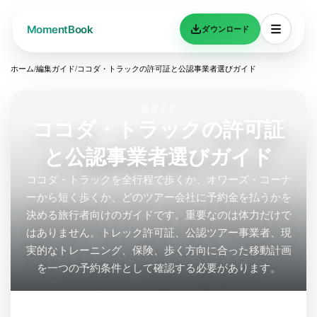
ダウンロード
ホーム
/
編集ガイド
/
ココダ・トラックの許可証と公認事業者選びガイド
旅ガイド
ココダ・トラックの許可証
と公認事業者選びガイド
ココダ・トラックを全行程で歩くか、オワーズ・コーナ
ーから短く歩くか、どのツアー会社に予約金を払うかを
決める旅行者向けのガイドです。重要なのは体力だけで
はありません。トレック許可証、公認ツアー事業者、現
実的なトレーニング、保険、歩く方向に合った移動計画
を一つの予約条件として確認する必要があります。