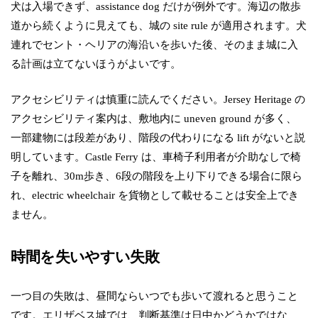
犬は入場できず、assistance dog だけが例外です。海辺の散歩
道から続くように見えても、城の site rule が適用されます。犬
連れでセント・ヘリアの海沿いを歩いた後、そのまま城に入
る計画は立てないほうがよいです。
アクセシビリティは慎重に読んでください。Jersey Heritage の
アクセシビリティ案内は、敷地内に uneven ground が多く、
一部建物には段差があり、階段の代わりになる lift がないと説
明しています。Castle Ferry は、車椅子利用者が介助なしで椅
子を離れ、30m歩き、6段の階段を上り下りできる場合に限ら
れ、electric wheelchair を貨物として載せることは安全上でき
ません。
時間を失いやすい失敗
一つ目の失敗は、昼間ならいつでも歩いて渡れると思うこと
です。エリザベス城では、判断基準は日中かどうかではな