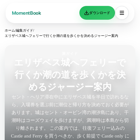
ダウンロード
ホーム
/
編集ガイド
/
エリザベス城へフェリーで行くか潮の道を歩くかを決めるジャージー案内
旅ガイド
エリザベス城へフェリーで
行くか潮の道を歩くかを決
めるジャージー案内
セント・ヘリア滞在中にエリザベス城を半日で訪れるな
ら、入場券を選ぶ前に潮位と帰り方を決めておく必要が
あります。城はセント・オービン湾の潮汐島にあり、干
潮時はコーズウェイを歩けますが、満潮時は本島から切
り離されます。 この案内では、往復フェリー込みの
Castle and Ferry を買うべきか、歩く前提で Castle only に