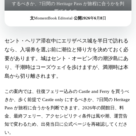
するべきか、7日間の Heritage Pass が旅程に合うかを判
断できます。
文
MomentBook Editorial
·
公開
2026年6月8日
セント・ヘリア滞在中にエリザベス城を半日で訪れる
なら、入場券を選ぶ前に潮位と帰り方を決めておく必
要があります。城はセント・オービン湾の潮汐島にあ
り、干潮時はコーズウェイを歩けますが、満潮時は本
島から切り離されます。
この案内では、往復フェリー込みの Castle and Ferry を買うべ
きか、歩く前提で Castle only にするべきか、7日間の Heritage
Pass が旅程に合うかを判断できます。2026年の開館日、料
金、最終フェリー、アクセシビリティ条件は風や潮、運営告
知で変わるため、出発当日に公式ページを再確認してくださ
い。