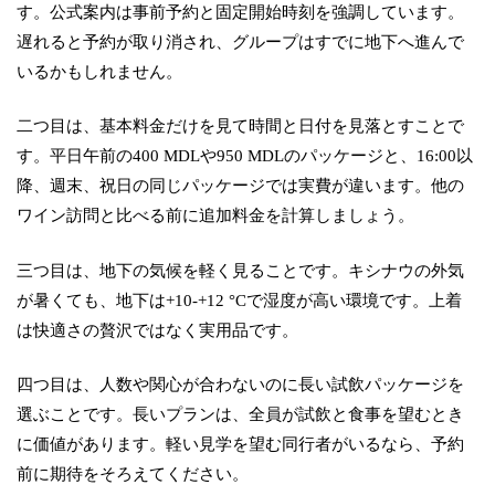
す。公式案内は事前予約と固定開始時刻を強調しています。
遅れると予約が取り消され、グループはすでに地下へ進んで
いるかもしれません。
二つ目は、基本料金だけを見て時間と日付を見落とすことで
す。平日午前の400 MDLや950 MDLのパッケージと、16:00以
降、週末、祝日の同じパッケージでは実費が違います。他の
ワイン訪問と比べる前に追加料金を計算しましょう。
三つ目は、地下の気候を軽く見ることです。キシナウの外気
が暑くても、地下は+10-+12 °Cで湿度が高い環境です。上着
は快適さの贅沢ではなく実用品です。
四つ目は、人数や関心が合わないのに長い試飲パッケージを
選ぶことです。長いプランは、全員が試飲と食事を望むとき
に価値があります。軽い見学を望む同行者がいるなら、予約
前に期待をそろえてください。