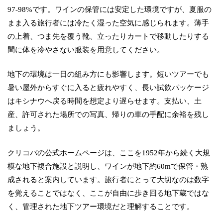
97-98%です。ワインの保管には安定した環境ですが、夏服の
まま入る旅行者には冷たく湿った空気に感じられます。薄手
の上着、つま先を覆う靴、立ったりカートで移動したりする
間に体を冷やさない服装を用意してください。
地下の環境は一日の組み方にも影響します。短いツアーでも
暑い屋外からすぐに入ると疲れやすく、長い試飲パッケージ
はキシナウへ戻る時間を想定より遅らせます。支払い、土
産、許可された場所での写真、帰りの車の手配に余裕を残し
ましょう。
クリコバの公式ホームページは、ここを1952年から続く大規
模な地下複合施設と説明し、ワインが地下約60mで保管・熟
成されると案内しています。旅行者にとって大切なのは数字
を覚えることではなく、ここが自由に歩き回る地下蔵ではな
く、管理された地下ツアー環境だと理解することです。