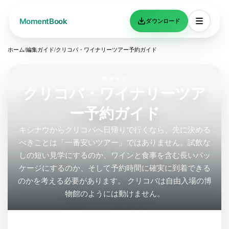
ダウンロード
ホーム
/
編集ガイド
/
クリコバ・ワイナリーツアー予約ガイド
旅ガイド
クリコバ・ワイナリーツア
ー予約ガイド
キシナウからクリコバへ日帰りで行くなら、先に決める
べきことは「一番安いツアー」ではありません。試飲な
しの短い見学にするのか、ワインと食事を含む長いパッ
ケージにするのか、そして予約時間に確実に到着できる
のかを考える必要があります。 クリコバは自由入場の博
物館のようには動けません。