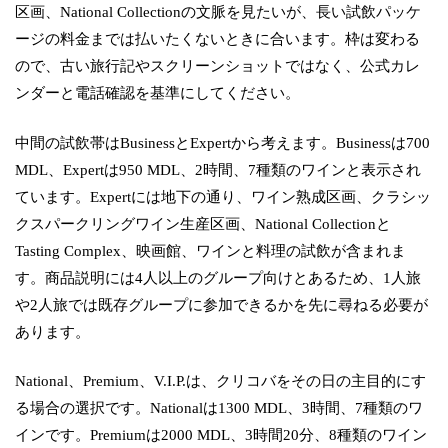
区画、National Collectionの文脈を見たいが、長い試飲パッケ
ージの料金までは払いたくないときに合います。枠は変わる
ので、古い旅行記やスクリーンショットではなく、公式カレ
ンダーと電話確認を基準にしてください。
中間の試飲帯はBusinessとExpertから考えます。Businessは700
MDL、Expertは950 MDL、2時間、7種類のワインと表示され
ています。Expertには地下の通り、ワイン熟成区画、クラシッ
クスパークリングワイン生産区画、National Collectionと
Tasting Complex、映画館、ワインと料理の試飲が含まれま
す。商品説明には4人以上のグループ向けとあるため、1人旅
や2人旅では既存グループに参加できるかを先に尋ねる必要が
あります。
National、Premium、V.I.P.は、クリコバをその日の主目的にす
る場合の選択です。Nationalは1300 MDL、3時間、7種類のワ
インです。Premiumは2000 MDL、3時間20分、8種類のワイン