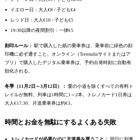
イエロー日：大人€8 / 子ども€4
レッド日：大人€10 / 子ども€5
19:30以降の夜間割引：一律€5
刻印ルール：
駅で購入した紙の乗車券は、乗車前に緑色の刻
印機に必ず通すこと。オンライン（Trenitaliaサイトまたはア
プリ）で購入したデジタル乗車券は、予約出発時刻に自動有
効化される。
冬季（11月2日～3月12日）：
愛の小道を除くすべての有料ト
レイルが無料。列車は1時間に1～2本。トレノカード1日券は
大人€17.30、片道乗車券は約€3。
時間とお金を無駄にするよくある失敗
トレノカードが必要なのに片道券を買うこと：
同日に列車