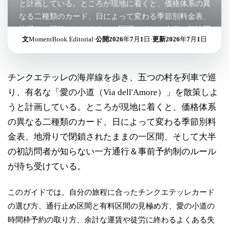
と計画している。ところが現地に着くと、価格体系の異
なる二種類のカード、日によって変わる季節別料金表、
地滑りで閉鎖されたままの一区間、そして大半の初訪問
文
MomentBook Editorial
·
公開
2026年7月1日
·
更新
2026年7月1日
者が知らない一方通行＆事前予約制のルールが待ち受け
ている。
チンクエテッレの海岸線を歩き、五つの村を列車で巡
り、有名な「愛の小道（Via dell'Amore）」を散策しよ
うと計画している。ところが現地に着くと、価格体系
の異なる二種類のカード、日によって変わる季節別料
金表、地滑りで閉鎖されたままの一区間、そして大半
の初訪問者が知らない一方通行＆事前予約制のルール
が待ち受けている。
このガイドでは、自分の旅程に合ったチンクエテッレカード
の選び方、通行止め区間と有料区間の見極め方、愛の小道の
時間枠予約の取り方、余計な運賃や徒労に終わるよくある失