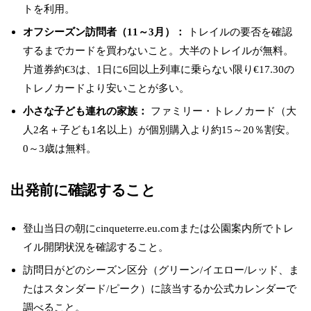
トを利用。
オフシーズン訪問者（11～3月）：
トレイルの要否を確認
するまでカードを買わないこと。大半のトレイルが無料。
片道券約€3は、1日に6回以上列車に乗らない限り€17.30の
トレノカードより安いことが多い。
小さな子ども連れの家族：
ファミリー・トレノカード（大
人2名＋子ども1名以上）が個別購入より約15～20％割安。
0～3歳は無料。
出発前に確認すること
登山当日の朝にcinqueterre.eu.comまたは公園案内所でトレ
イル開閉状況を確認すること。
訪問日がどのシーズン区分（グリーン/イエロー/レッド、ま
たはスタンダード/ピーク）に該当するか公式カレンダーで
調べること。