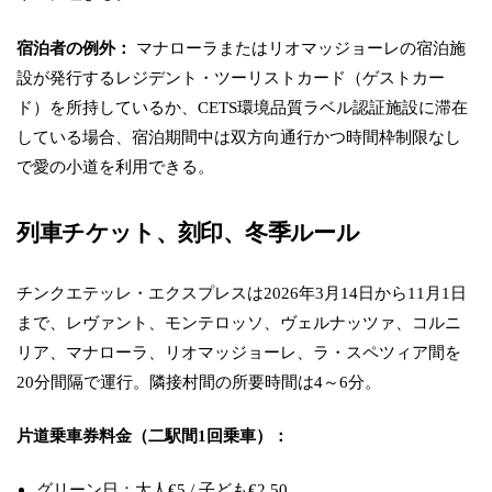
宿泊者の例外：
マナローラまたはリオマッジョーレの宿泊施
設が発行するレジデント・ツーリストカード（ゲストカー
ド）を所持しているか、CETS環境品質ラベル認証施設に滞在
している場合、宿泊期間中は双方向通行かつ時間枠制限なし
で愛の小道を利用できる。
列車チケット、刻印、冬季ルール
チンクエテッレ・エクスプレスは2026年3月14日から11月1日
まで、レヴァント、モンテロッソ、ヴェルナッツァ、コルニ
リア、マナローラ、リオマッジョーレ、ラ・スペツィア間を
20分間隔で運行。隣接村間の所要時間は4～6分。
片道乗車券料金（二駅間1回乗車）：
グリーン日：大人€5 / 子ども€2.50