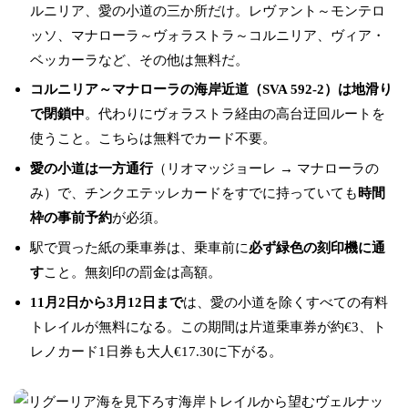
ルニリア、愛の小道の三か所だけ。レヴァント～モンテロ
ッソ、マナローラ～ヴォラストラ～コルニリア、ヴィア・
ベッカーラなど、その他は無料だ。
コルニリア～マナローラの海岸近道（SVA 592-2）は地滑り
で閉鎖中
。代わりにヴォラストラ経由の高台迂回ルートを
使うこと。こちらは無料でカード不要。
愛の小道は一方通行
（リオマッジョーレ → マナローラの
み）で、チンクエテッレカードをすでに持っていても
時間
枠の事前予約
が必須。
駅で買った紙の乗車券は、乗車前に
必ず緑色の刻印機に通
す
こと。無刻印の罰金は高額。
11月2日から3月12日まで
は、愛の小道を除くすべての有料
トレイルが無料になる。この期間は片道乗車券が約€3、ト
レノカード1日券も大人€17.30に下がる。