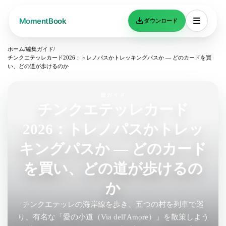
ダウンロード
ホーム
/
編集ガイド
/
チンクエテッレカード2026：トレノパスかトレッキングパスか — どのカードを買
い、どの道が歩けるのか
旅ガイド
チンクエテッレカード
2026：トレノパスかトレッ
キングパスか — どのカード
を買い、どの道が歩けるの
か
チンクエテッレの海岸線を歩き、五つの村を列車で巡
り、有名な「愛の小道（Via dell'Amore）」を散策しよう