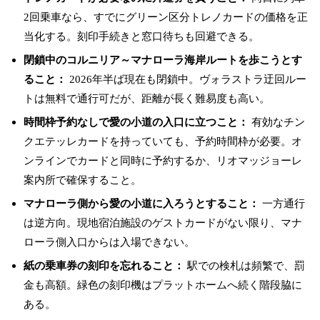
2回乗車なら、すでにグリーン区分トレノカードの価格を正
当化する。刻印手続きと窓口待ちも回避できる。
閉鎖中のコルニリア～マナローラ海岸ルートを歩こうとす
ること：
2026年半ば現在も閉鎖中。ヴォラストラ迂回ルー
トは無料で通行可だが、距離が長く難易度も高い。
時間枠予約なしで愛の小道の入口に立つこと：
有効なチン
クエテッレカードを持っていても、予約時間枠が必要。オ
ンラインでカードと同時に予約するか、リオマッジョーレ
案内所で確保すること。
マナローラ側から愛の小道に入ろうとすること：
一方通行
は逆方向。現地宿泊施設のゲストカードがない限り、マナ
ローラ側入口からは入場できない。
紙の乗車券の刻印を忘れること：
駅での検札は頻繁で、罰
金も高額。緑色の刻印機はプラットホームへ続く階段脇に
ある。