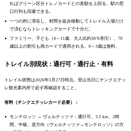
ればグリーン区分トレノカードとの差額を上回る。駅の窓
口行列も回避できる。
一つの村に滞在し、村間を徒歩移動してトレイル入場だけ
で済むならトレッキングカードで十分だ。
ファミリー、子ども（4～11歳、大人比約30％割引）、70
歳以上の割引も両カードで適用される。0～3歳は無料。
トレイル別現状：通行可・通行止・有料
トレイル状態は2026年5月27日時点。登山当日にチンクエテッ
レ観光案内所で必ず再確認すること。
有料（チンクエテッレカード必要）：
モンテロッソ → ヴェルナッツァ：通行可。3.5 km、2時
間、中級。逆方向（ヴェルナッツァ→モンテロッソ）の方