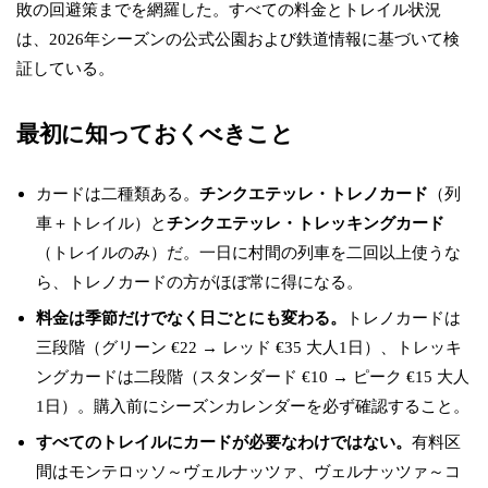
敗の回避策までを網羅した。すべての料金とトレイル状況
は、2026年シーズンの公式公園および鉄道情報に基づいて検
証している。
最初に知っておくべきこと
カードは二種類ある。
チンクエテッレ・トレノカード
（列
車＋トレイル）と
チンクエテッレ・トレッキングカード
（トレイルのみ）だ。一日に村間の列車を二回以上使うな
ら、トレノカードの方がほぼ常に得になる。
料金は季節だけでなく日ごとにも変わる。
トレノカードは
三段階（グリーン €22 → レッド €35 大人1日）、トレッキ
ングカードは二段階（スタンダード €10 → ピーク €15 大人
1日）。購入前にシーズンカレンダーを必ず確認すること。
すべてのトレイルにカードが必要なわけではない。
有料区
間はモンテロッソ～ヴェルナッツァ、ヴェルナッツァ～コ