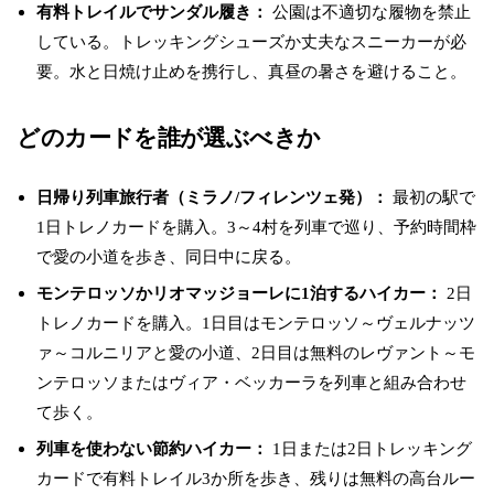
有料トレイルでサンダル履き：
公園は不適切な履物を禁止
している。トレッキングシューズか丈夫なスニーカーが必
要。水と日焼け止めを携行し、真昼の暑さを避けること。
どのカードを誰が選ぶべきか
日帰り列車旅行者（ミラノ/フィレンツェ発）：
最初の駅で
1日トレノカードを購入。3～4村を列車で巡り、予約時間枠
で愛の小道を歩き、同日中に戻る。
モンテロッソかリオマッジョーレに1泊するハイカー：
2日
トレノカードを購入。1日目はモンテロッソ～ヴェルナッツ
ァ～コルニリアと愛の小道、2日目は無料のレヴァント～モ
ンテロッソまたはヴィア・ベッカーラを列車と組み合わせ
て歩く。
列車を使わない節約ハイカー：
1日または2日トレッキング
カードで有料トレイル3か所を歩き、残りは無料の高台ルー