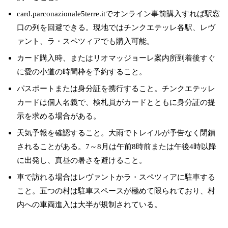
card.parconazionale5terre.itでオンライン事前購入すれば駅窓
口の列を回避できる。現地ではチンクエテッレ各駅、レヴ
ァント、ラ・スペツィアでも購入可能。
カード購入時、またはリオマッジョーレ案内所到着後すぐ
に愛の小道の時間枠を予約すること。
パスポートまたは身分証を携行すること。チンクエテッレ
カードは個人名義で、検札員がカードとともに身分証の提
示を求める場合がある。
天気予報を確認すること。大雨でトレイルが予告なく閉鎖
されることがある。7～8月は午前8時前または午後4時以降
に出発し、真昼の暑さを避けること。
車で訪れる場合はレヴァントかラ・スペツィアに駐車する
こと。五つの村は駐車スペースが極めて限られており、村
内への車両進入は大半が規制されている。