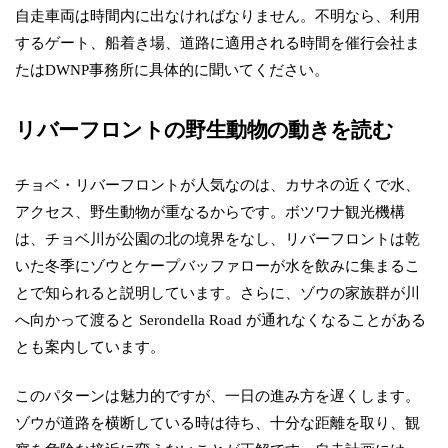
自走車両は時間内に出なければなりません。不明なら、利用
するゲート、船着き場、道路に適用される時間を催行会社ま
たはDWNP事務所に具体的に聞いてください。
リバーフロントの野生動物の動きを読む
チョベ・リバーフロントが人気なのは、カサネの近くで水、
アクセス、野生動物が重なるからです。ボツワナ観光機構
は、チョベ川が公園の北の境界をなし、リバーフロントは乾
いた冬季にゾウとケープバッファローが水を飲みに集まるこ
とで知られると説明しています。さらに、ゾウの家族群が川
へ向かって渡ると Serondella Road が通れなくなることがある
とも案内しています。
このパターンは魅力的ですが、一日の進み方を遅くします。
ゾウが道路を横断している時は待ち、十分な距離を取り、観