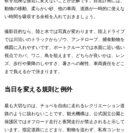
察を危険な接近に変えないことが正解です。自走計画には、
動物の移動、柔らかい砂、他の車両、道路が一時的に使えな
い時間を吸収する余裕を入れておきましょう。
撮影目的なら、陸と水では写真が変わります。陸上ドライブ
では川沿いのトラックからゾウ、アンテロープ、捕食動物を
構図に入れやすいです。ボートクルーズでは水面に近い低い
視点でカバ、ワニ、鳥を狙えます。どちらが良いかは、レン
ズ、歩行や乗降のしやすさ、暑さへの耐性、車両責任をどこ
まで負えるかで決まります。
当日を変える規則と例外
最も大切なのは、チョベを自由に走れるレクリエーション道
路のように扱わないことです。観光機構は、公式国立公園と
保護区ではオフロード走行と夜間走行が禁止されると示して
います。指定道路にとどまり、動物を追わず、私有コンセッ