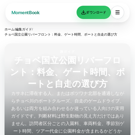
ダウンロード
ホーム
/
編集ガイド
/
チョベ国立公園リバーフロント：料金、ゲート時間、ボートと自走の選び方
旅ガイド
チョベ国立公園リバーフロ
ント：料金、ゲート時間、ボ
ートと自走の選び方
カサネに滞在する人、またはボツワナ北部を通過しなが
らチョベ川のボートクルーズ、自走のゲームドライブ、
あるいは両方を組み合わせるか迷っている人向けの実用
ガイドです。判断材料は野生動物の見え方だけではあり
ません。訪問者区分ごとの入園料、車両料金、季節別ゲ
ート時間、ツアー代金に公園料金が含まれるかどうか