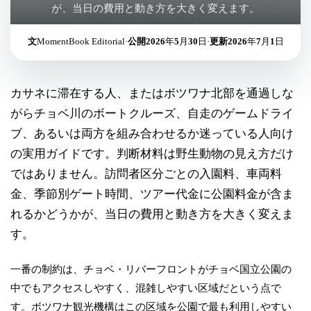
が、当日の費用と動き方を大きく変えます。
文
MomentBook Editorial
·
公開
2026年5月30日
·
更新
2026年7月1日
カサネに滞在する人、またはボツワナ北部を通過しな
がらチョベ川のボートクルーズ、自走のゲームドライ
ブ、あるいは両方を組み合わせるか迷っている人向け
の実用ガイドです。判断材料は野生動物の見え方だけ
ではありません。訪問者区分ごとの入園料、車両料
金、季節別ゲート時間、ツアー代金に公園料金が含ま
れるかどうかが、当日の費用と動き方を大きく変えま
す。
一番の制約は、チョベ・リバーフロントがチョベ国立公園の
中でもアクセスしやすく、混雑しやすい区域だという点で
す。ボツワナ観光機構はこの区域を公園で最も利用しやすい