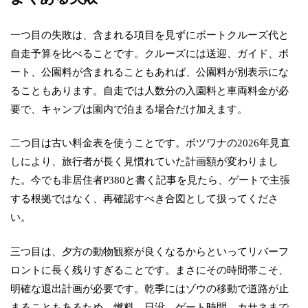
一つ目の失敗は、含まれる項目を見ずにボートクルーズ代と
自走予算を比べることです。クルーズには送迎、ガイド、ボ
ート、公園料が含まれることもあれば、公園料が別表示にな
ることもあります。自走では人数分の入園料と車両料金が必
要で、キャンプは園内で泊まる場合だけ加えます。
二つ目は古い料金表を使うことです。ボツワナの2026年見直
しにより、旅行者が長く見慣れていた計画額が変わりまし
た。今でも非居住者P380と書く記事を見たら、ゲートで主張
する根拠ではなく、再確認すべき合図として扱ってくださ
い。
三つ目は、夕方の動物観察が良くなるからといってリバーフ
ロントに長く残りすぎることです。まさにその時間帯こそ、
明確な退出計画が必要です。乾季にはゾウの移動で道路が止
まることもあるため、燃料、日没、ゲート時間、カサネまで