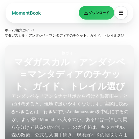
ダウンロード
ホーム
/
編集ガイド
/
マダガスカル・アンダシベ＝マンタディアのチケット、ガイド、トレイル選び
旅ガイド
マダガスカル・アンダシベ
＝マンタディアのチケッ
ト、ガイド、トレイル選び
アンダシベを「アンタナナリボから行ける熱帯雨林」と
だけ考えると、現地で迷いやすくなります。実際に決め
るべきことは、行きやすいAnalamazaotraを中心にするの
か、より深いMantadiaへ入るのか、あるいは一泊して両
方を分けて見るのかです。 このガイドは、キツネザル、
森の散策、公式な入園手続き、現地ガイドの段取りをま