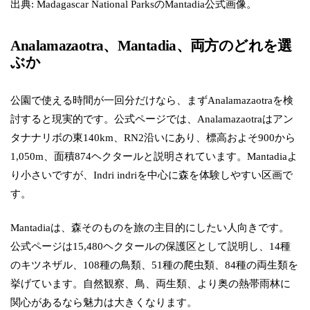
出典: Madagascar National ParksのMantadia公式画像。
Analamazaotra、Mantadia、両方のどれを選
ぶか
公園で使える時間が一回分だけなら、まずAnalamazaotraを検
討すると現実的です。公式ページでは、Analamazaotraはアン
タナナリボの東140km、RN2沿いにあり、標高およそ900から
1,050m、面積874ヘクタールと説明されています。Mantadiaよ
り小さいですが、Indri indriを中心に森を体験しやすい区画で
す。
Mantadiaは、森そのものを旅の主目的にしたい人向きです。
公式ページは15,480ヘクタールの保護区として説明し、14種
のキツネザル、108種の鳥類、51種の爬虫類、84種の両生類を
挙げています。自然観察、鳥、両生類、より奥の熱帯雨林に
関心があるなら魅力は大きくなります。