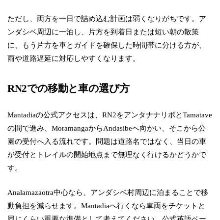
ただし、両方を一日で詰め込む計画は弱くなりがちです。ア
ンダシベ周辺に一泊し、片方を到着日または短い朝の散策
に、もう片方を車とガイドを確保した時間帯に分ける方が、
雨や道路遅延に対応しやすくなります。
RN2での移動と車の選び方
Mantadiaの公式アクセスは、RN2をアンタナナリボとTamatave
の間で進み、MoramangaからAndasibeへ向かい、そこから公
園の受付へ入る流れです。問題は道路名ではなく、当日の車
が受付とトレイルの開始地点まで無理なく行けるかどうかで
す。
Analamazaotra中心なら、アンダシベ村周辺に泊まることで移
動負担を減らせます。Mantadiaへ行くなら車両をチケットと
同じくらい重要な準備として考えてください。公式英語ペー