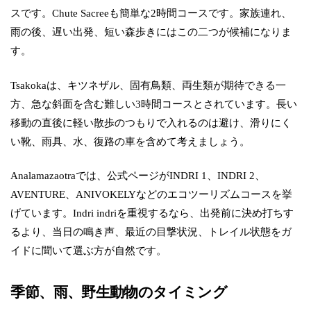
スです。Chute Sacreeも簡単な2時間コースです。家族連れ、
雨の後、遅い出発、短い森歩きにはこの二つが候補になりま
す。
Tsakokaは、キツネザル、固有鳥類、両生類が期待できる一
方、急な斜面を含む難しい3時間コースとされています。長い
移動の直後に軽い散歩のつもりで入れるのは避け、滑りにく
い靴、雨具、水、復路の車を含めて考えましょう。
Analamazaotraでは、公式ページがINDRI 1、INDRI 2、
AVENTURE、ANIVOKELYなどのエコツーリズムコースを挙
げています。Indri indriを重視するなら、出発前に決め打ちす
るより、当日の鳴き声、最近の目撃状況、トレイル状態をガ
イドに聞いて選ぶ方が自然です。
季節、雨、野生動物のタイミング