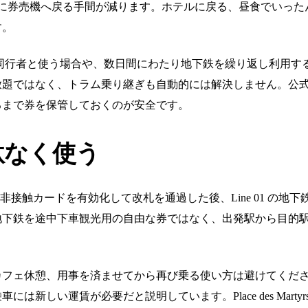
びに券売機へ戻る手間が減ります。ホテルに戻る、昼食でいっ
す。
人数の同行者と使う場合や、数日間にわたり地下鉄を繰り返し利用
放題ではなく、トラム乗り継ぎも自動的には解決しません。公
るまで券を保管しておくのが安全です。
駄なく使う
非接触カードを有効化して改札を通過した後、Line 01 の地
地下鉄を途中下車観光用の自由な券ではなく、出発駅から目的
カフェ休憩、用事を済ませてから再び乗る使い方は避けてくだ
運賃が必要だと説明しています。Place des Martyrs や Tafo