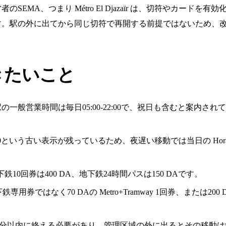
EMA、つまり Métro El Djazaïr は、切符やカード
す。駅の外に出てから同じ切符で再開する前提ではないため、
きたいこと
では、駅の一般営業時間は毎日05:00-22:00で、祝日も含むと案
1:00という古い表示が残っているため、夜遅い移動では当日の Hor
鉄10回券は400 DA、地下鉄24時間パスは150 DAです。
はなく70 DAの Metro+Tramway 1回券、または200 DAの
移動は60分以内に終える必要があり、管理区域の外に出るとその移