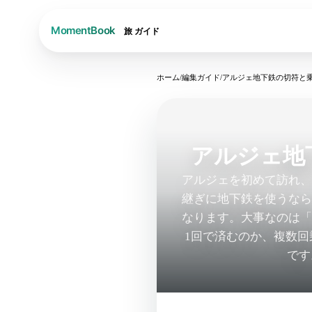
旅
ガイド
ホーム
/
編集ガイド
/
アルジェ地下鉄の切符と
アルジェ地
アルジェを初めて訪れ
継ぎに地下鉄を使うな
なります。大事なのは
1回で済むのか、複数
です