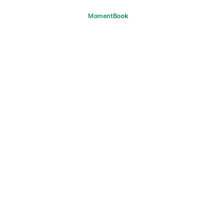
Ghi nhớ những khoảnh khắc của
bạn.
TẢI XUỐNG
SẢN PHẨM
Hành trình
Câu hỏi thường gặp
HỖ TRỢ
Hỗ trợ
Email
PHÁP LÝ
Quyền riêng tư
Điều khoản
Cookie
Bản quyền
Nguyên tắc cộng đồng
Đồng ý tiếp thị
© 2026 MomentBook. Bảo lưu mọi quyền.