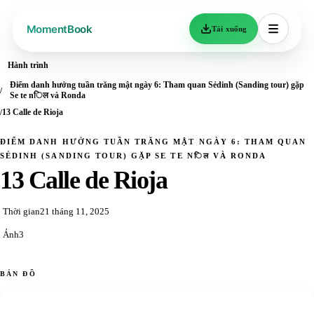
Tải xuống
Hành trình
Điểm danh hưởng tuần trăng mật ngày 6: Tham quan Sẻdinh (Sanding tour) gặp
Se te nिल và Ronda
13 Calle de Rioja
ĐIỂM DANH HƯỞNG TUẦN TRĂNG MẬT NGÀY 6: THAM QUAN
SẺDINH (SANDING TOUR) GẶP SE TE Nिल VÀ RONDA
13 Calle de Rioja
Thời gian
21 tháng 11, 2025
Ảnh
3
BẢN ĐỒ