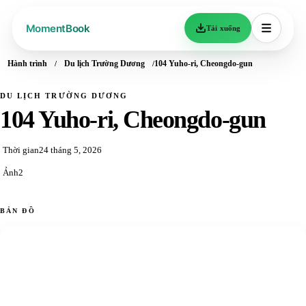
Tải xuống
Hành trình
Du lịch Trường Dương
104 Yuho-ri, Cheongdo-gun
DU LỊCH TRƯỜNG DƯƠNG
104 Yuho-ri, Cheongdo-gun
Thời gian
24 tháng 5, 2026
Ảnh
2
BẢN ĐỒ