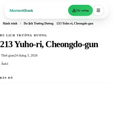
Tải xuống
Hành trình
Du lịch Trường Dương
213 Yuho-ri, Cheongdo-gun
DU LỊCH TRƯỜNG DƯƠNG
213 Yuho-ri, Cheongdo-gun
Thời gian
24 tháng 5, 2026
Ảnh
1
BẢN ĐỒ