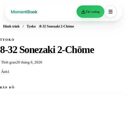
Tải xuống
Hành trình
Tyoko
8-32 Sonezaki 2-Chōme
TYOKO
8-32 Sonezaki 2-Chōme
Thời gian
26 tháng 6, 2026
Ảnh
1
BẢN ĐỒ