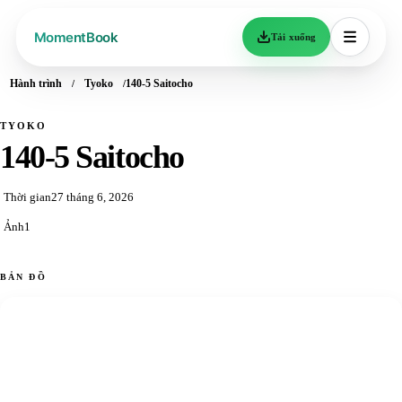
Tải xuống
Hành trình
Tyoko
140-5 Saitocho
TYOKO
140-5 Saitocho
Thời gian
27 tháng 6, 2026
Ảnh
1
BẢN ĐỒ