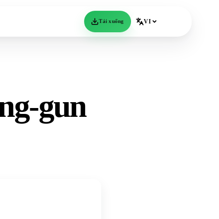
Tải xuống
VI
ong-gun