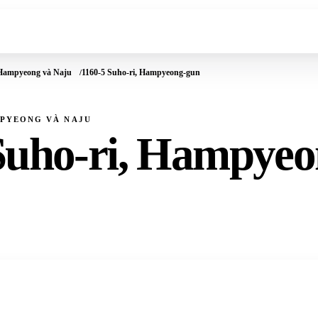
 Hampyeong và Naju
1160-5 Suho-ri, Hampyeong-gun
MPYEONG VÀ NAJU
Suho-ri, Hampye