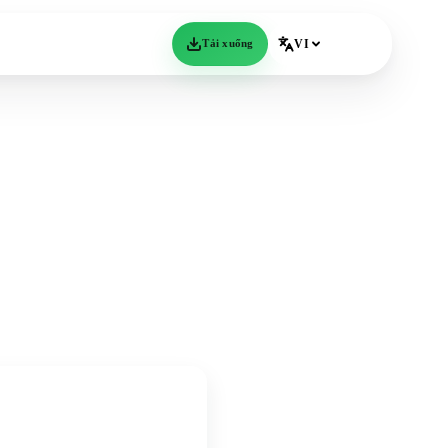
Tải xuống
VI