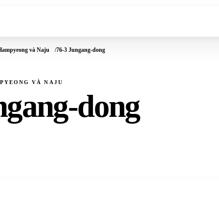
 Hampyeong và Naju
76-3 Jungang-dong
MPYEONG VÀ NAJU
ngang-dong