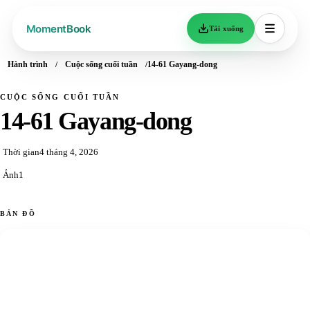
Tải xuống
Hành trình
Cuộc sống cuối tuần
14-61 Gayang-dong
CUỘC SỐNG CUỐI TUẦN
14-61 Gayang-dong
Thời gian
4 tháng 4, 2026
Ảnh
1
BẢN ĐỒ