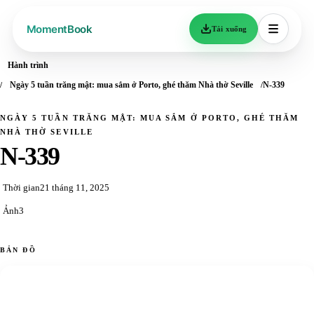
Tải xuống
Hành trình
Ngày 5 tuần trăng mật: mua sắm ở Porto, ghé thăm Nhà thờ Seville
N-339
NGÀY 5 TUẦN TRĂNG MẬT: MUA SẮM Ở PORTO, GHÉ THĂM
NHÀ THỜ SEVILLE
N-339
Thời gian
21 tháng 11, 2025
Ảnh
3
BẢN ĐỒ