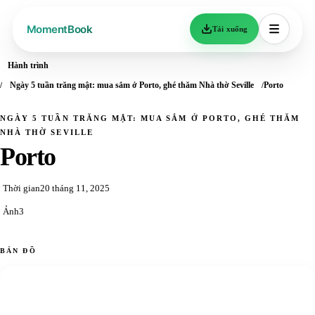
Tải xuống
Hành trình
Ngày 5 tuần trăng mật: mua sắm ở Porto, ghé thăm Nhà thờ Seville
Porto
NGÀY 5 TUẦN TRĂNG MẬT: MUA SẮM Ở PORTO, GHÉ THĂM
NHÀ THỜ SEVILLE
Porto
Thời gian
20 tháng 11, 2025
Ảnh
3
BẢN ĐỒ