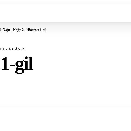
& Naju - Ngày 2
Baemet 1-gil
U - NGÀY 2
1-gil